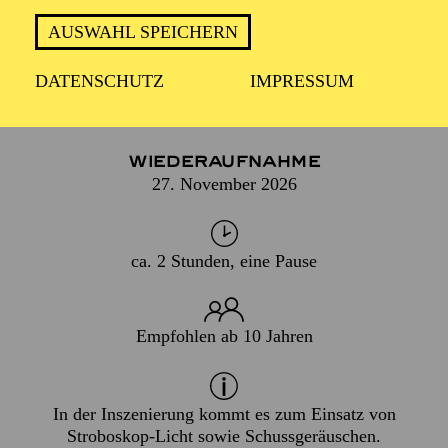
AUGEN UND OHREN NEU!
AUSWAHL SPEICHERN
DATENSCHUTZ
IMPRESSUM
PREMIERE
07. März 2009
WIEDERAUFNAHME
27. November 2026
ca. 2 Stunden, eine Pause
Empfohlen ab 10 Jahren
In der Inszenierung kommt es zum Einsatz von
Stroboskop-Licht sowie Schussgeräuschen.