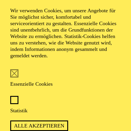
Tanz­hommage an
Wir verwenden Cookies, um unsere Angebote für
Queen
Sie möglichst sicher, komfortabel und
serviceorientiert zu gestalten. Essenzielle Cookies
sind unentbehrlich, um die Grundfunktionen der
Website zu ermöglichen. Statistik-Cookies helfen
Tanzstück von Ben Van Cauwenbergh
uns zu verstehen, wie die Website genutzt wird,
Musik von Queen
indem Informationen anonym gesammelt und
gemeldet werden.
TICKETS
Essenzielle Cookies
ERLEBEN SIE HITS WIE „WE WILL
Statistik
ROCK YOU“, „DON’T STOP ME NOW“
UND „BOHEMIAN RHAPSODY“ MIT
ALLE AKZEPTIEREN