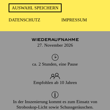
AUGEN UND OHREN NEU!
AUSWAHL SPEICHERN
DATENSCHUTZ
IMPRESSUM
PREMIERE
07. März 2009
WIEDERAUFNAHME
27. November 2026
ca. 2 Stunden, eine Pause
Empfohlen ab 10 Jahren
In der Inszenierung kommt es zum Einsatz von
Stroboskop-Licht sowie Schussgeräuschen.