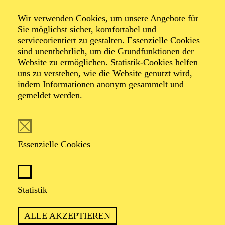
Tanz­hommage an
Wir verwenden Cookies, um unsere Angebote für
Queen
Sie möglichst sicher, komfortabel und
serviceorientiert zu gestalten. Essenzielle Cookies
sind unentbehrlich, um die Grundfunktionen der
Website zu ermöglichen. Statistik-Cookies helfen
Tanzstück von Ben Van Cauwenbergh
uns zu verstehen, wie die Website genutzt wird,
Musik von Queen
indem Informationen anonym gesammelt und
gemeldet werden.
TICKETS
Essenzielle Cookies
ERLEBEN SIE HITS WIE „WE WILL
Statistik
ROCK YOU“, „DON’T STOP ME NOW“
UND „BOHEMIAN RHAPSODY“ MIT
ALLE AKZEPTIEREN