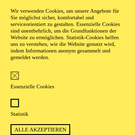
Tanz­hommage an
Wir verwenden Cookies, um unsere Angebote für
Queen
Sie möglichst sicher, komfortabel und
serviceorientiert zu gestalten. Essenzielle Cookies
sind unentbehrlich, um die Grundfunktionen der
Website zu ermöglichen. Statistik-Cookies helfen
Tanzstück von Ben Van Cauwenbergh
uns zu verstehen, wie die Website genutzt wird,
Musik von Queen
indem Informationen anonym gesammelt und
gemeldet werden.
TICKETS
Essenzielle Cookies
ERLEBEN SIE HITS WIE „WE WILL
Statistik
ROCK YOU“, „DON’T STOP ME NOW“
UND „BOHEMIAN RHAPSODY“ MIT
ALLE AKZEPTIEREN