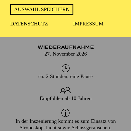
AUGEN UND OHREN NEU!
AUSWAHL SPEICHERN
DATENSCHUTZ
IMPRESSUM
PREMIERE
07. März 2009
WIEDERAUFNAHME
27. November 2026
ca. 2 Stunden, eine Pause
Empfohlen ab 10 Jahren
In der Inszenierung kommt es zum Einsatz von
Stroboskop-Licht sowie Schussgeräuschen.