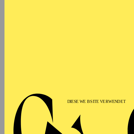
2009, 2011,2013, 2016,
bester Bühnenbildner u
Dentler schuf das Bühn
Walo Preis“ 2020 /2022
Uraufführung der
Oper 
Spartenübergreifendes
wurde er mit
Salome
fü