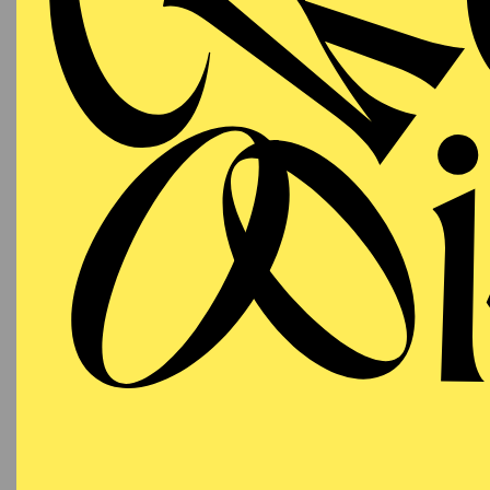
T
AALTO
PREMI
MUSIKTHEATER
Samstag
A
21.11.2026
18:15
E