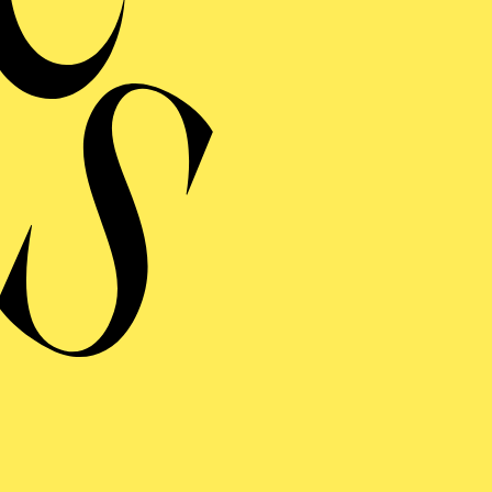
Bühne und Kostüme
ANYTHING GOES
ERMINE UND TICKE
ERE
NYTHING GOES
inführung