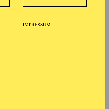
IMPRESSUM
ei Professor Karl
tierte er unter anderem
hen, dem Berliner
rtz-Preis der
d Kostümbildner
 der Intendanz von
ka
), Staatstheater
brücken, Deutsches
ürnberg, Oper Bonn,
tattungen für
Lady