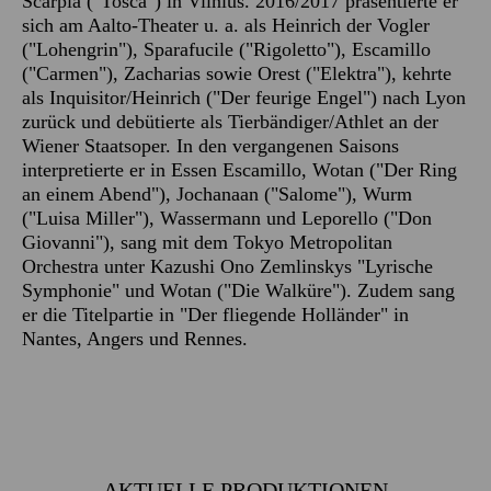
Scarpia ("Tosca") in Vilnius. 2016/2017 präsentierte er
sich am Aalto-Theater u. a. als Heinrich der Vogler
("Lohengrin"), Sparafucile ("Rigoletto"), Escamillo
("Carmen"), Zacharias sowie Orest ("Elektra"), kehrte
als Inquisitor/Heinrich ("Der feurige Engel") nach Lyon
zurück und debütierte als Tierbändiger/Athlet an der
Wiener Staatsoper. In den vergangenen Saisons
interpretierte er in Essen Escamillo, Wotan ("Der Ring
an einem Abend"), Jochanaan ("Salome"), Wurm
("Luisa Miller"), Wassermann und Leporello ("Don
Giovanni"), sang mit dem Tokyo Metropolitan
Orchestra unter Kazushi Ono Zemlinskys "Lyrische
Symphonie" und Wotan ("Die Walküre"). Zudem sang
er die Titelpartie in "Der fliegende Holländer" in
Nantes, Angers und Rennes.
AKTUELLE PRODUKTIONEN