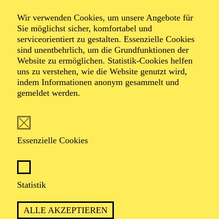
Wir verwenden Cookies, um unsere Angebote für
Sie möglichst sicher, komfortabel und
Foto: Benne Ochs
serviceorientiert zu gestalten. Essenzielle Cookies
sind unentbehrlich, um die Grundfunktionen der
Website zu ermöglichen. Statistik-Cookies helfen
Almas Svilpa
uns zu verstehen, wie die Website genutzt wird,
indem Informationen anonym gesammelt und
Bass-Bariton
gemeldet werden.
VITA
Essenzielle Cookies
Almas Svilpa studierte Gesang in seiner litauischen
Heimatstadt Klaipeda sowie in Vilnius und Zürich.
1996 wurde er an das Badische Staatstheater Karlsruhe
engagiert, 1997 folgte die Verpflichtung ans Aalto-
Statistik
Theater, wo er u. a. als Holländer ("Der fliegende
Holländer"), Jochanaan ("Salome"), Kaspar ("Der
ALLE AKZEPTIEREN
Freischütz"), Escamillo ("Carmen"), Orest ("Elektra"),