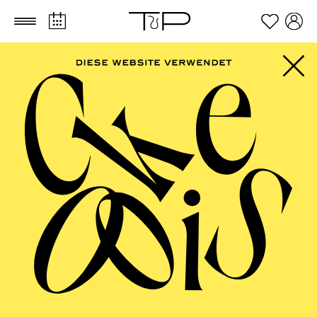
Zum Hauptinhalt springen
Zum Footer springen