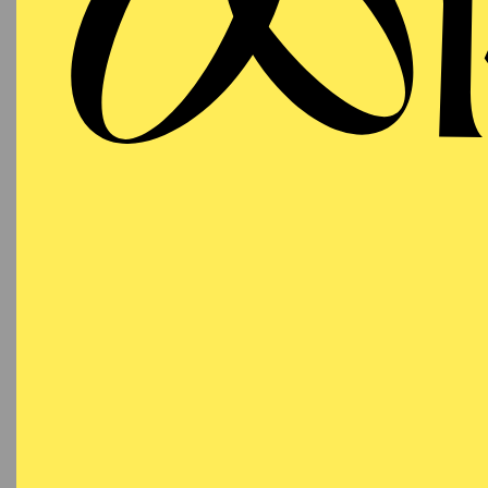
Grillo-Theater
Besetzu
SCHAUSPIEL ESSEN
Samstag
URA
26.09.2026
ST
19:30 Uhr
Nachge
Grillo-Theater
Im Rah
19:00
E
Besetzu
SCHAUSPIEL ESSEN
Mittwoch