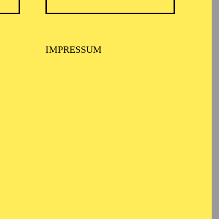
IMPRESSUM
eit 2025/2026 festes
 in der Produktion „Die
 zu sehen.
 Folkwang Universität
theater im öffentlichen
änzer, Theatermacher
 und Essen.
“, Stipendiat des
Preisträger in der