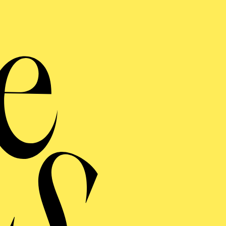
STAHLGIPFEL
ERMINE UND TICKE
ERE
UFFÜHRUNG
AHLGIPFEL
men der Ruhrtriennale 2026