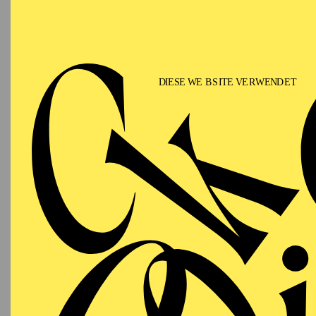
T
SCHAUSPIEL ESSEN
PREMI
Freitag
URA
25.09.2026
ST
19:30 Uhr
Im Rah