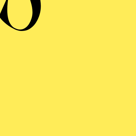
ng einblenden
UFFÜHRUNG
AHLGIPFEL
spräch im Anschluss im Café Central.
men der Ruhrtriennale 2026
inführung
ng einblenden