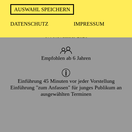
FAMILIE
AUSWAHL SPEICHERN
DATENSCHUTZ
IMPRESSUM
PREMIERE
07. November 2026
Empfohlen ab 6 Jahren
Einführung 45 Minuten vor jeder Vorstellung
Einführung "zum Anfassen"
für junges Publikum an
ausgewählten Terminen