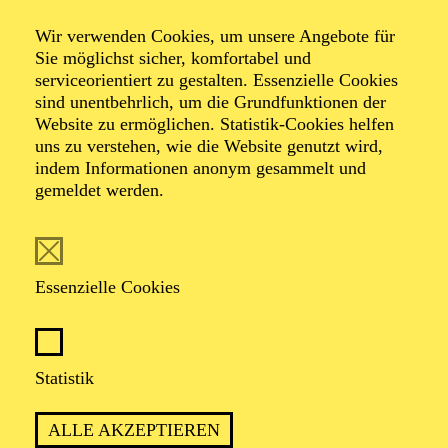
Der Nussknacker
Wir verwenden Cookies, um unsere Angebote für
Eine Weihnachtsgeschichte
Sie möglichst sicher, komfortabel und
serviceorientiert zu gestalten. Essenzielle Cookies
sind unentbehrlich, um die Grundfunktionen der
Website zu ermöglichen. Statistik-Cookies helfen
Ballett in zwei Akten von Youri Vámos nach Charles
uns zu verstehen, wie die Website genutzt wird,
Dickens und E. T. A Hoffmann
indem Informationen anonym gesammelt und
Musik von Pjotr I. Tschaikowsky
gemeldet werden.
TICKETS
Essenzielle Cookies
Statistik
MÄRCHENHAFT, EMOTIONAL UND
VOLLER WEIHNACHTSZAUBER: EIN
ALLE AKZEPTIEREN
"NUSSKNACKER" FÜR DIE GANZE