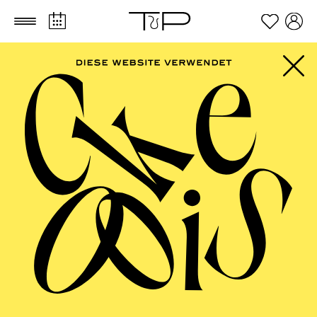
Zum Hauptinhalt springen
Zum Footer springen
AALTO MUSIKTHEATER
Szenische Uraufführung