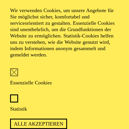
Die Fritjof-Saga
Wir verwenden Cookies, um unsere Angebote für
Sie möglichst sicher, komfortabel und
serviceorientiert zu gestalten. Essenzielle Cookies
Oper in drei Akten von Elfrida Andrée
sind unentbehrlich, um die Grundfunktionen der
Libretto von Selma Lagerlöf nach dem Versepos von
Website zu ermöglichen. Statistik-Cookies helfen
Esaias Tegnér
uns zu verstehen, wie die Website genutzt wird,
indem Informationen anonym gesammelt und
Unter der Schirmherrschaft der Botschafterin
gemeldet werden.
Schwedens in der Bundesrepublik Deutschland Frau
Veronika Wand-Danielsson
Essenzielle Cookies
Statistik
LIEBE, KAMPF UND MAGIE:
WIKINGER-LEGENDE ERSTMALS
ALLE AKZEPTIEREN