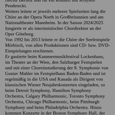
Hector Berlioz und für ein Konzert mit Krsystof
Penderecki.
Weiters leitete er jeweils mehrere Spielzeiten lang die
Chöre an der Opera North in Großbritannien und am
Nationaltheater Mannheim. In der Saison 2024/2025
fungierte er als interimistischer Chordirektor an der
Oper Göteborg.
Von 1992 bis 2013 leitete er die Chöre der Seefestspiele
Mörbisch, von allen Produktionen sind CD- bzw. DVD-
Einspielungen erschienen.
Er gastierte beim Kammermusikfestival Lockenhaus,
im Theater an der Wien, den Salzburger Festspielen
und mit einer Choreinstudierung der 8. Symphonie von
Gustav Mahler im Festspielhaus Baden-Baden und ist
regelmäßig in die USA und Kanada als Dirigent von
klassischen Wiener Neujahrskonzerten eingeladen, so
beim Detroit Symphony, Hamilton Symphony
Orchestra, Calgary Philharmonic, Toronto Symphony
Orchestra, Chicago Philharmonic, beim Pittsburgh
Symphony und beim Philadelphia Orchestra. Hinzu
kommen Konzerte in der Boston Symphony Hall, der