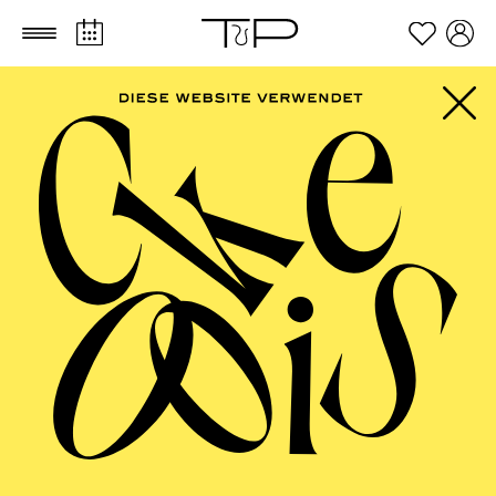
Zum Hauptinhalt springen
Zum Footer springen