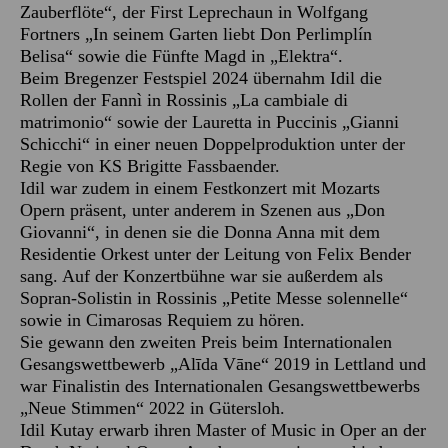
Zauberflöte“, der First Leprechaun in Wolfgang
Fortners „In seinem Garten liebt Don Perlimplín
Belisa“ sowie die Fünfte Magd in „Elektra“.
Beim Bregenzer Festspiel 2024 übernahm Idil die
Rollen der Fannì in Rossinis „La cambiale di
matrimonio“ sowie der Lauretta in Puccinis „Gianni
Schicchi“ in einer neuen Doppelproduktion unter der
Regie von KS Brigitte Fassbaender.
Idil war zudem in einem Festkonzert mit Mozarts
Opern präsent, unter anderem in Szenen aus „Don
Giovanni“, in denen sie die Donna Anna mit dem
Residentie Orkest unter der Leitung von Felix Bender
sang. Auf der Konzertbühne war sie außerdem als
Sopran-Solistin in Rossinis „Petite Messe solennelle“
sowie in Cimarosas Requiem zu hören.
Sie gewann den zweiten Preis beim Internationalen
Gesangswettbewerb „Alīda Vāne“ 2019 in Lettland und
war Finalistin des Internationalen Gesangswettbewerbs
„Neue Stimmen“ 2022 in Gütersloh.
Idil Kutay erwarb ihren Master of Music in Oper an der