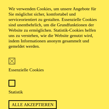
Wir verwenden Cookies, um unsere Angebote für
Sie möglichst sicher, komfortabel und
serviceorientiert zu gestalten. Essenzielle Cookies
sind unentbehrlich, um die Grundfunktionen der
Website zu ermöglichen. Statistik-Cookies helfen
uns zu verstehen, wie die Website genutzt wird,
Foto: Benne Ochs
indem Informationen anonym gesammelt und
gemeldet werden.
Idil Kutay
Sopran
Essenzielle Cookies
VITA
Statistik
Seit der Spielzeit 2025/26 ist die Sopranistin Idil Kutay
Ensemblemitglied des Aalto Musiktheaters Essen. Zu
ALLE AKZEPTIEREN
ihren aktuellen und kommenden Partien zählen Liù in