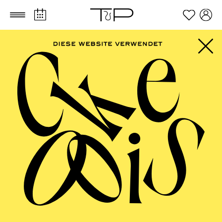
Zum Hauptinhalt springen
Zum Footer springen