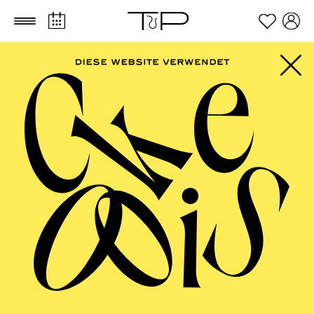
Zum Hauptinhalt springen
Zum Footer springen