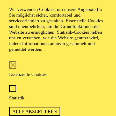
Wir verwenden Cookies, um unsere Angebote für
Sie möglichst sicher, komfortabel und
serviceorientiert zu gestalten. Essenzielle Cookies
sind unentbehrlich, um die Grundfunktionen der
Website zu ermöglichen. Statistik-Cookies helfen
uns zu verstehen, wie die Website genutzt wird,
Foto: Björn Hickmann
indem Informationen anonym gesammelt und
gemeldet werden.
Patrick Jaskolka
Leitung Kinderchor
Essenzielle Cookies
VITA
Statistik
Patrick Jaskolka zählt zu den profiliertesten Chorleitern
seiner Generation. Seine Arbeit umfasst
ALLE AKZEPTIEREN
Einstudierungen von Opern, Oratorien und a-cappella-