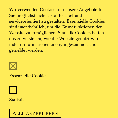
Wir verwenden Cookies, um unsere Angebote für
Sie möglichst sicher, komfortabel und
Foto: Benne Ochs
serviceorientiert zu gestalten. Essenzielle Cookies
sind unentbehrlich, um die Grundfunktionen der
Website zu ermöglichen. Statistik-Cookies helfen
Almas Svilpa
uns zu verstehen, wie die Website genutzt wird,
indem Informationen anonym gesammelt und
Bass-Bariton
gemeldet werden.
VITA
Essenzielle Cookies
Almas Svilpa studierte Gesang in seiner litauischen
Heimatstadt Klaipeda sowie in Vilnius und Zürich.
1996 wurde er an das Badische Staatstheater Karlsruhe
engagiert, 1997 folgte die Verpflichtung ans Aalto-
Statistik
Theater, wo er u. a. als Holländer ("Der fliegende
Holländer"), Jochanaan ("Salome"), Kaspar ("Der
ALLE AKZEPTIEREN
Freischütz"), Escamillo ("Carmen"), Orest ("Elektra"),