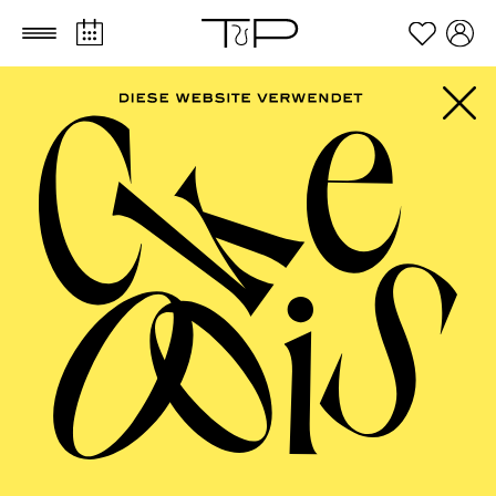
Zum Hauptinhalt springen
Zum Footer springen