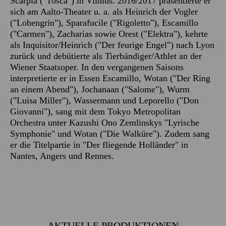
Scarpia ("Tosca") in Vilnius. 2016/2017 präsentierte er
sich am Aalto-Theater u. a. als Heinrich der Vogler
("Lohengrin"), Sparafucile ("Rigoletto"), Escamillo
("Carmen"), Zacharias sowie Orest ("Elektra"), kehrte
als Inquisitor/Heinrich ("Der feurige Engel") nach Lyon
zurück und debütierte als Tierbändiger/Athlet an der
Wiener Staatsoper. In den vergangenen Saisons
interpretierte er in Essen Escamillo, Wotan ("Der Ring
an einem Abend"), Jochanaan ("Salome"), Wurm
("Luisa Miller"), Wassermann und Leporello ("Don
Giovanni"), sang mit dem Tokyo Metropolitan
Orchestra unter Kazushi Ono Zemlinskys "Lyrische
Symphonie" und Wotan ("Die Walküre"). Zudem sang
er die Titelpartie in "Der fliegende Holländer" in
Nantes, Angers und Rennes.
AKTUELLE PRODUKTIONEN