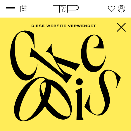
Zum Hauptinhalt springen
Zum Footer springen