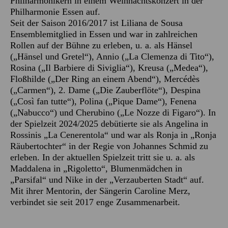
Philharmonikern in einem Weihnachtskonzert in der
Philharmonie Essen auf.
Seit der Saison 2016/2017 ist Liliana de Sousa
Ensemblemitglied in Essen und war in zahlreichen
Rollen auf der Bühne zu erleben, u. a. als Hänsel
(„Hänsel und Gretel“), Annio („La Clemenza di Tito“),
Rosina („Il Barbiere di Siviglia“), Kreusa („Medea“),
Floßhilde („Der Ring an einem Abend“), Mercédès
(„Carmen“), 2. Dame („Die Zauberflöte“), Despina
(„Così fan tutte“), Polina („Pique Dame“), Fenena
(„Nabucco“) und Cherubino („Le Nozze di Figaro“). In
der Spielzeit 2024/2025 debütierte sie als Angelina in
Rossinis „La Cenerentola“ und war als Ronja in „Ronja
Räubertochter“ in der Regie von Johannes Schmid zu
erleben. In der aktuellen Spielzeit tritt sie u. a. als
Maddalena in „Rigoletto“, Blumenmädchen in
„Parsifal“ und Nike in der „Verzauberten Stadt“ auf.
Mit ihrer Mentorin, der Sängerin Caroline Merz,
verbindet sie seit 2017 enge Zusammenarbeit.