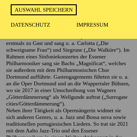
Opernerfahrungen und sang u. a. L’enfant („L’enfant et
les Sortilèges“ von Maurice Ravel) am Teatro Helena
AUSWAHL SPEICHERN
Sá e Costa. Zudem wirkte sie auch als Solistin in
Konzerten mit, u. a. bei Vivaldis „Gloria“, Bachs
DATENSCHUTZ
IMPRESSUM
„Weihnachtsoratorium“ und Händels „Messiah“.
Im Aalto-Theater war sie in der Spielzeit 2014/2015
erstmals zu Gast und sang u. a. Carlotta („Die
schweigsame Frau“) und Siegrune („Die Walküre“). Im
Rahmen eines Sinfoniekonzertes der Essener
Philharmoniker sang sie Bachs „Magnificat“, welches
sie außerdem mit dem Philharmonischen Chor
Dortmund aufführte. Gastengagements führten sie u. a.
an die Oper Dortmund und an die Wuppertaler Bühnen,
wo sie 2017 in einer Umschreibung von Wagners
„Götterdämmerung“ als Wellgunde auftrat („Surrogate
cities/Götterdämmerung“).
Neben ihrer Tätigkeit als Opernsängerin widmet sie
sich anderen Genres, u. a. Jazz und Bossa nova sowie
traditionellen portugiesischen Liedern. So trat sie 2021
mit dem Aalto Jazz-Trio und den Essener