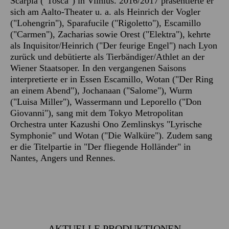
Scarpia ("Tosca") in Vilnius. 2016/2017 präsentierte er
sich am Aalto-Theater u. a. als Heinrich der Vogler
("Lohengrin"), Sparafucile ("Rigoletto"), Escamillo
("Carmen"), Zacharias sowie Orest ("Elektra"), kehrte
als Inquisitor/Heinrich ("Der feurige Engel") nach Lyon
zurück und debütierte als Tierbändiger/Athlet an der
Wiener Staatsoper. In den vergangenen Saisons
interpretierte er in Essen Escamillo, Wotan ("Der Ring
an einem Abend"), Jochanaan ("Salome"), Wurm
("Luisa Miller"), Wassermann und Leporello ("Don
Giovanni"), sang mit dem Tokyo Metropolitan
Orchestra unter Kazushi Ono Zemlinskys "Lyrische
Symphonie" und Wotan ("Die Walküre"). Zudem sang
er die Titelpartie in "Der fliegende Holländer" in
Nantes, Angers und Rennes.
AKTUELLE PRODUKTIONEN