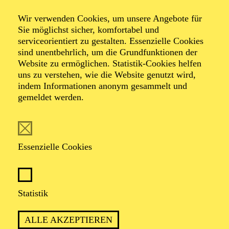
Wir verwenden Cookies, um unsere Angebote für
Sie möglichst sicher, komfortabel und
Foto: Benne Ochs
serviceorientiert zu gestalten. Essenzielle Cookies
sind unentbehrlich, um die Grundfunktionen der
Website zu ermöglichen. Statistik-Cookies helfen
Almas Svilpa
uns zu verstehen, wie die Website genutzt wird,
indem Informationen anonym gesammelt und
Bass-Bariton
gemeldet werden.
VITA
Essenzielle Cookies
Almas Svilpa studierte Gesang in seiner litauischen
Heimatstadt Klaipeda sowie in Vilnius und Zürich.
1996 wurde er an das Badische Staatstheater Karlsruhe
engagiert, 1997 folgte die Verpflichtung ans Aalto-
Statistik
Theater, wo er u. a. als Holländer ("Der fliegende
Holländer"), Jochanaan ("Salome"), Kaspar ("Der
ALLE AKZEPTIEREN
Freischütz"), Escamillo ("Carmen"), Orest ("Elektra"),