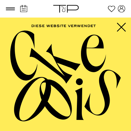
Zum Hauptinhalt springen
Zum Footer springen