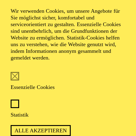
Wir verwenden Cookies, um unsere Angebote für
Sie möglichst sicher, komfortabel und
serviceorientiert zu gestalten. Essenzielle Cookies
sind unentbehrlich, um die Grundfunktionen der
Website zu ermöglichen. Statistik-Cookies helfen
uns zu verstehen, wie die Website genutzt wird,
Foto: Benne Ochs
indem Informationen anonym gesammelt und
gemeldet werden.
Heiko Trinsinger
Bariton
Essenzielle Cookies
VITA
Statistik
Heiko Trinsinger
war von 1979 bis 1987 Mitglied des
Dresdner Kreuzchores, studierte Gesang an der
ALLE AKZEPTIEREN
Musikhochschule seiner Heimatstadt und absolvierte