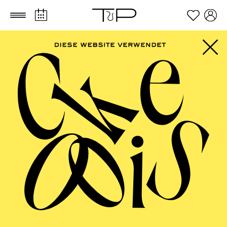
Zum Hauptinhalt springen
Zum Footer springen