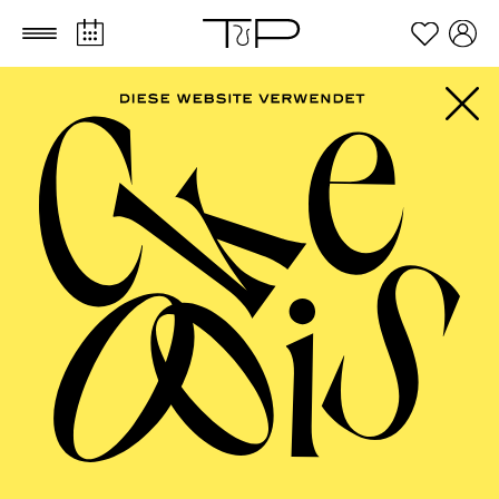
Zum Hauptinhalt springen
Zum Footer springen