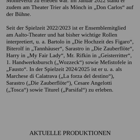
Monteverdi zu erleben war. Im Januar 2022 stand er
zudem am Theater Trier als Mönch in „Don Carlos“ auf
der Bühne.
Seit der Spielzeit 2022/2023 ist er Ensemblemitglied
am Aalto-Theater und hat bisher wichtige Rollen
interpretiert, u. a. Bartolo in „Die Hochzeit des Figaro“,
Biterolf in „Tannhäuser“, Sarastro in „Die Zauberflöte“,
Harry in „My Fair Lady“, Mr. Rifkin in „Geisterritter“,
1. Handwerksbursch („Wozzeck“) sowie Mefistofele in
„Fausto“. In der Spielzeit 2024/2025 ist er u. a. als
Marchese di Calatrava („La forza del destino“),
Sarastro („Die Zauberflöte“), Cesare Angelotti
(„Tosca“) sowie Titurel („Parsifal“) zu erleben.
AKTUELLE PRODUKTIONEN