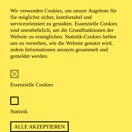
Wir verwenden Cookies, um unsere Angebote für
Sie möglichst sicher, komfortabel und
Foto: Benne Ochs
serviceorientiert zu gestalten. Essenzielle Cookies
sind unentbehrlich, um die Grundfunktionen der
Website zu ermöglichen. Statistik-Cookies helfen
Andrei Nicoara
uns zu verstehen, wie die Website genutzt wird,
indem Informationen anonym gesammelt und
Bass
gemeldet werden.
VITA
Essenzielle Cookies
Der junge rumänische Bass Andrei Nicoara begann
seine künstlerische Ausbildung bereits als Kind in der
Folklore Arts School in Zalau in Rumänien bevor er auf
die „Ioan Sima“ Arts Highschool wechselte.
Statistik
Anschließend studierte er Gesang an der „Gheorghe
Dima“ Musical Academy in Cluj-Napoca in Rumänien
ALLE AKZEPTIEREN
und wurde nach seinem Abschluss 2017 in die