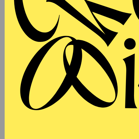
T
AALTO
MUSIKTHEATER
Sonntag
RI
08.11.2026
Besetzu
18:00 - 20:45