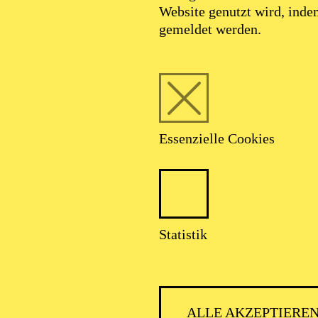
Website genutzt wird, ind
gemeldet werden.
Foto: Benne Ochs
Essenzielle Cookies
Andrei Nicoara
Statistik
Bass
ALLE AKZEPTIERE