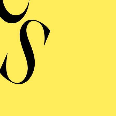
ERMINE UND TICKE
GO­LETTO
ng einblenden