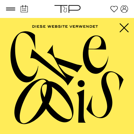
Zum Hauptinhalt springen
Zum Footer springen