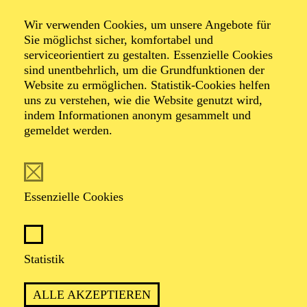
Wir verwenden Cookies, um unsere Angebote für
Sie möglichst sicher, komfortabel und
Foto: Benne Ochs
serviceorientiert zu gestalten. Essenzielle Cookies
sind unentbehrlich, um die Grundfunktionen der
Website zu ermöglichen. Statistik-Cookies helfen
Bettina Ranch
uns zu verstehen, wie die Website genutzt wird,
indem Informationen anonym gesammelt und
Mezzosopran
gemeldet werden.
VITA
Essenzielle Cookies
Bettina Ranch ist gebürtige Berlinerin und studierte
zunächst Violine, bevor sie sich ganz dem Gesang
zuwandte. Seit der Spielzeit 2016/17 ist sie festes
Ensemblemitglied am Aalto-Theater, wo sie sich mit
Statistik
vielseitigen Partien ein eindrucksvolles Repertoire
erarbeitet hat, darunter Carmen, Fricka („Die
ALLE AKZEPTIEREN
Walküre“), Adalgisa („Norma“), Maddalena