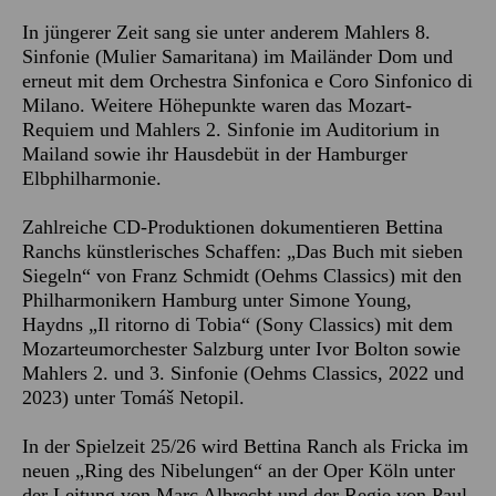
In jüngerer Zeit sang sie unter anderem Mahlers 8.
Sinfonie (Mulier Samaritana) im Mailänder Dom und
erneut mit dem Orchestra Sinfonica e Coro Sinfonico di
Milano. Weitere Höhepunkte waren das Mozart-
Requiem und Mahlers 2. Sinfonie im Auditorium in
Mailand sowie ihr Hausdebüt in der Hamburger
Elbphilharmonie.
Zahlreiche CD-Produktionen dokumentieren Bettina
Ranchs künstlerisches Schaffen: „Das Buch mit sieben
Siegeln“ von Franz Schmidt (Oehms Classics) mit den
Philharmonikern Hamburg unter Simone Young,
Haydns „Il ritorno di Tobia“ (Sony Classics) mit dem
Mozarteumorchester Salzburg unter Ivor Bolton sowie
Mahlers 2. und 3. Sinfonie (Oehms Classics, 2022 und
2023) unter Tomáš Netopil.
In der Spielzeit 25/26 wird Bettina Ranch als Fricka im
neuen „Ring des Nibelungen“ an der Oper Köln unter
der Leitung von Marc Albrecht und der Regie von Paul-