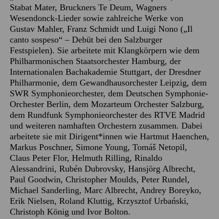
Stabat Mater, Bruckners Te Deum, Wagners
Wesendonck-Lieder sowie zahlreiche Werke von
Gustav Mahler, Franz Schmidt und Luigi Nono („Il
canto sospeso“ – Debüt bei den Salzburger
Festspielen). Sie arbeitete mit Klangkörpern wie dem
Philharmonischen Staatsorchester Hamburg, der
Internationalen Bachakademie Stuttgart, der Dresdner
Philharmonie, dem Gewandhausorchester Leipzig, dem
SWR Symphonieorchester, dem Deutschen Symphonie-
Orchester Berlin, dem Mozarteum Orchester Salzburg,
dem Rundfunk Symphonieorchester des RTVE Madrid
und weiteren namhaften Orchestern zusammen. Dabei
arbeitete sie mit Dirigent*innen wie Hartmut Haenchen,
Markus Poschner, Simone Young, Tomáš Netopil,
Claus Peter Flor, Helmuth Rilling, Rinaldo
Alessandrini, Rubén Dubrovsky, Hansjörg Albrecht,
Paul Goodwin, Christopher Moulds, Peter Rundel,
Michael Sanderling, Marc Albrecht, Andrey Boreyko,
Erik Nielsen, Roland Kluttig, Krzysztof Urbański,
Christoph König und Ivor Bolton.