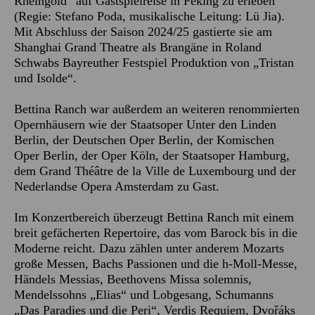
Rheingold“ auf Gastspielreise in Peking zu erleben
(Regie: Stefano Poda, musikalische Leitung: Lü Jia).
Mit Abschluss der Saison 2024/25 gastierte sie am
Shanghai Grand Theatre als Brangäne in Roland
Schwabs Bayreuther Festspiel Produktion von „Tristan
und Isolde“.
Bettina Ranch war außerdem an weiteren renommierten
Opernhäusern wie der Staatsoper Unter den Linden
Berlin, der Deutschen Oper Berlin, der Komischen
Oper Berlin, der Oper Köln, der Staatsoper Hamburg,
dem Grand Théâtre de la Ville de Luxembourg und der
Nederlandse Opera Amsterdam zu Gast.
Im Konzertbereich überzeugt Bettina Ranch mit einem
breit gefächerten Repertoire, das vom Barock bis in die
Moderne reicht. Dazu zählen unter anderem Mozarts
große Messen, Bachs Passionen und die h-Moll-Messe,
Händels Messias, Beethovens Missa solemnis,
Mendelssohns „Elias“ und Lobgesang, Schumanns
„Das Paradies und die Peri“, Verdis Requiem, Dvořáks