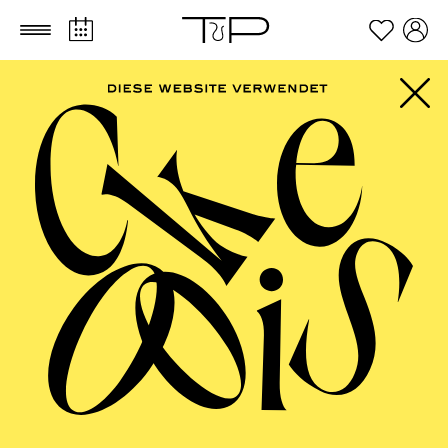
Zum Hauptinhalt springen
Zum Footer springen
AALTO
MUSIKTHEATER,
AALTO BALLETT
ESSEN