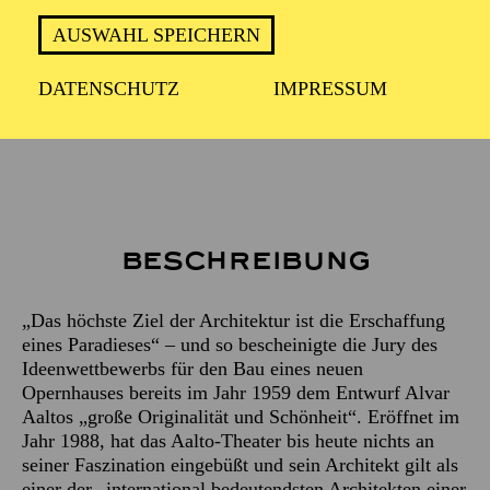
ca. 2 Stunden
AUSWAHL SPEICHERN
DATENSCHUTZ
IMPRESSUM
Treffpunkt: Haupteingang des Aalto-Theaters
Beschreibung
„Das höchste Ziel der Architektur ist die Erschaffung
eines Paradieses“ – und so bescheinigte die Jury des
Ideenwettbewerbs für den Bau eines neuen
Opernhauses bereits im Jahr 1959 dem Entwurf Alvar
Aaltos „große Originalität und Schönheit“. Eröffnet im
Jahr 1988, hat das Aalto-Theater bis heute nichts an
seiner Faszination eingebüßt und sein Architekt gilt als
einer der „international bedeutendsten Architekten einer