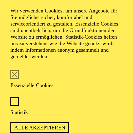
Wir verwenden Cookies, um unsere Angebote für
Sie möglichst sicher, komfortabel und
Foto: Hakki Topcu
serviceorientiert zu gestalten. Essenzielle Cookies
sind unentbehrlich, um die Grundfunktionen der
Website zu ermöglichen. Statistik-Cookies helfen
Katharina Rösch
uns zu verstehen, wie die Website genutzt wird,
indem Informationen anonym gesammelt und
Stadt-Dramaturgie
gemeldet werden.
VITA
Essenzielle Cookies
Katharina Rösch ist im rheinland-pfälzischen
„Durchschnittsdorf“ Haßloch aufgewachsen und hat
Theaterwissenschaft in Berlin und Istanbul studiert
sowie im Master Dramaturgie an der Hochschule für
Statistik
Schauspielkunst Ernst Busch. Am Düsseldorfer
Schauspielhaus arbeitete sie als Dramaturgieassistentin
ALLE AKZEPTIEREN
und ist seit 2020 als Dramaturgin auch selbstständig