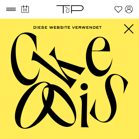
Zum Hauptinhalt springen
Zum Footer springen