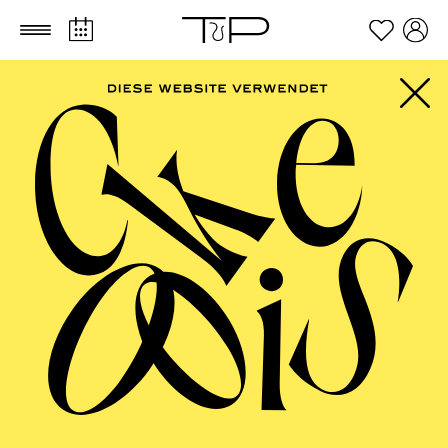
Zum Hauptinhalt springen
Zum Footer springen