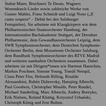
Stabat Mater, Bruckners Te Deum, Wagners
Wesendonck-Lieder sowie zahlreiche Werke von
Gustav Mahler, Franz Schmidt und Luigi Nono („Il
canto sospeso“ – Debüt bei den Salzburger
Festspielen). Sie arbeitete mit Klangkörpern wie dem
Philharmonischen Staatsorchester Hamburg, der
Internationalen Bachakademie Stuttgart, der Dresdner
Philharmonie, dem Gewandhausorchester Leipzig, dem
SWR Symphonieorchester, dem Deutschen Symphonie-
Orchester Berlin, dem Mozarteum Orchester Salzburg,
dem Rundfunk Symphonieorchester des RTVE Madrid
und weiteren namhaften Orchestern zusammen. Dabei
arbeitete sie mit Dirigent*innen wie Hartmut Haenchen,
Markus Poschner, Simone Young, Tomáš Netopil,
Claus Peter Flor, Helmuth Rilling, Rinaldo
Alessandrini, Rubén Dubrovsky, Hansjörg Albrecht,
Paul Goodwin, Christopher Moulds, Peter Rundel,
Michael Sanderling, Marc Albrecht, Andrey Boreyko,
Erik Nielsen, Roland Kluttig, Krzysztof Urbański,
Christoph König und Ivor Bolton.