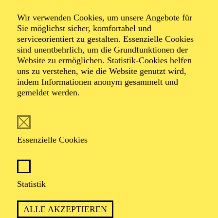
Wir verwenden Cookies, um unsere Angebote für
Sie möglichst sicher, komfortabel und
Foto: Benne Ochs
serviceorientiert zu gestalten. Essenzielle Cookies
sind unentbehrlich, um die Grundfunktionen der
Website zu ermöglichen. Statistik-Cookies helfen
Bettina Ranch
uns zu verstehen, wie die Website genutzt wird,
indem Informationen anonym gesammelt und
Mezzosopran
gemeldet werden.
VITA
Essenzielle Cookies
Bettina Ranch ist gebürtige Berlinerin und studierte
zunächst Violine, bevor sie sich ganz dem Gesang
zuwandte. Seit der Spielzeit 2016/17 ist sie festes
Ensemblemitglied am Aalto-Theater, wo sie sich mit
Statistik
vielseitigen Partien ein eindrucksvolles Repertoire
erarbeitet hat, darunter Carmen, Fricka („Die
ALLE AKZEPTIEREN
Walküre“), Adalgisa („Norma“), Maddalena