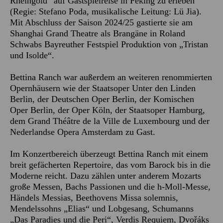
Rheingold“ auf Gastspielreise in Peking zu erleben
(Regie: Stefano Poda, musikalische Leitung: Lü Jia).
Mit Abschluss der Saison 2024/25 gastierte sie am
Shanghai Grand Theatre als Brangäne in Roland
Schwabs Bayreuther Festspiel Produktion von „Tristan
und Isolde“.
Bettina Ranch war außerdem an weiteren renommierten
Opernhäusern wie der Staatsoper Unter den Linden
Berlin, der Deutschen Oper Berlin, der Komischen
Oper Berlin, der Oper Köln, der Staatsoper Hamburg,
dem Grand Théâtre de la Ville de Luxembourg und der
Nederlandse Opera Amsterdam zu Gast.
Im Konzertbereich überzeugt Bettina Ranch mit einem
breit gefächerten Repertoire, das vom Barock bis in die
Moderne reicht. Dazu zählen unter anderem Mozarts
große Messen, Bachs Passionen und die h-Moll-Messe,
Händels Messias, Beethovens Missa solemnis,
Mendelssohns „Elias“ und Lobgesang, Schumanns
„Das Paradies und die Peri“, Verdis Requiem, Dvořáks