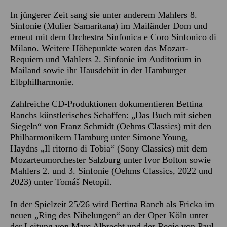
In jüngerer Zeit sang sie unter anderem Mahlers 8.
Sinfonie (Mulier Samaritana) im Mailänder Dom und
erneut mit dem Orchestra Sinfonica e Coro Sinfonico di
Milano. Weitere Höhepunkte waren das Mozart-
Requiem und Mahlers 2. Sinfonie im Auditorium in
Mailand sowie ihr Hausdebüt in der Hamburger
Elbphilharmonie.
Zahlreiche CD-Produktionen dokumentieren Bettina
Ranchs künstlerisches Schaffen: „Das Buch mit sieben
Siegeln“ von Franz Schmidt (Oehms Classics) mit den
Philharmonikern Hamburg unter Simone Young,
Haydns „Il ritorno di Tobia“ (Sony Classics) mit dem
Mozarteumorchester Salzburg unter Ivor Bolton sowie
Mahlers 2. und 3. Sinfonie (Oehms Classics, 2022 und
2023) unter Tomáš Netopil.
In der Spielzeit 25/26 wird Bettina Ranch als Fricka im
neuen „Ring des Nibelungen“ an der Oper Köln unter
der Leitung von Marc Albrecht und der Regie von Paul-