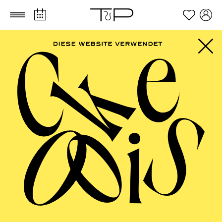
Zum Hauptinhalt springen
Zum Footer springen