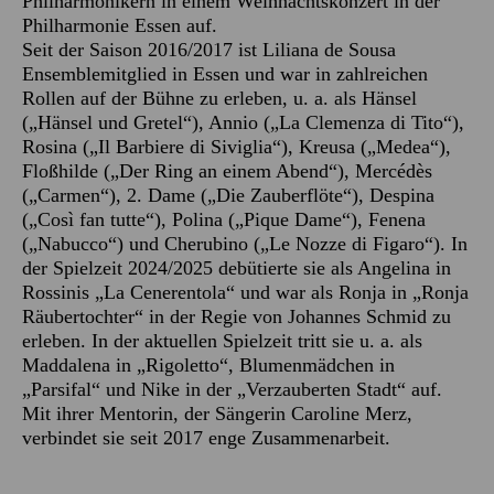
Philharmonikern in einem Weihnachtskonzert in der
Philharmonie Essen auf.
Seit der Saison 2016/2017 ist Liliana de Sousa
Ensemblemitglied in Essen und war in zahlreichen
Rollen auf der Bühne zu erleben, u. a. als Hänsel
(„Hänsel und Gretel“), Annio („La Clemenza di Tito“),
Rosina („Il Barbiere di Siviglia“), Kreusa („Medea“),
Floßhilde („Der Ring an einem Abend“), Mercédès
(„Carmen“), 2. Dame („Die Zauberflöte“), Despina
(„Così fan tutte“), Polina („Pique Dame“), Fenena
(„Nabucco“) und Cherubino („Le Nozze di Figaro“). In
der Spielzeit 2024/2025 debütierte sie als Angelina in
Rossinis „La Cenerentola“ und war als Ronja in „Ronja
Räubertochter“ in der Regie von Johannes Schmid zu
erleben. In der aktuellen Spielzeit tritt sie u. a. als
Maddalena in „Rigoletto“, Blumenmädchen in
„Parsifal“ und Nike in der „Verzauberten Stadt“ auf.
Mit ihrer Mentorin, der Sängerin Caroline Merz,
verbindet sie seit 2017 enge Zusammenarbeit.