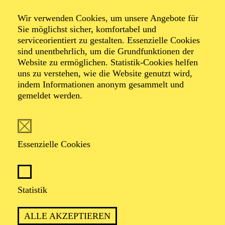
Wir verwenden Cookies, um unsere Angebote für
Sie möglichst sicher, komfortabel und
Foto: Benne Ochs
serviceorientiert zu gestalten. Essenzielle Cookies
sind unentbehrlich, um die Grundfunktionen der
Website zu ermöglichen. Statistik-Cookies helfen
Liliana de Sousa
uns zu verstehen, wie die Website genutzt wird,
indem Informationen anonym gesammelt und
Mezzosopran
gemeldet werden.
VITA
Essenzielle Cookies
Die Mezzosopranistin Liliana Sofia Ferreira de Sousa
stammt aus Portugal und studierte an der Escola
Superior de Música, Artes e Espectáculo in Porto. 2013
wurde sie für zwei Jahre Mitglied der International
Statistik
Opera Academy in Gent, Belgien. Wichtige Impulse
erhielt sie von Mentor*innen wie Pedro Telles und
ALLE AKZEPTIEREN
Lilian Watson. In Porto sammelte sie erste