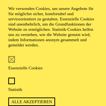
Wir verwenden Cookies, um unsere Angebote für
Sie möglichst sicher, komfortabel und
serviceorientiert zu gestalten. Essenzielle Cookies
sind unentbehrlich, um die Grundfunktionen der
Website zu ermöglichen. Statistik-Cookies helfen
uns zu verstehen, wie die Website genutzt wird,
Foto: Benne Ochs
indem Informationen anonym gesammelt und
gemeldet werden.
Heiko Trinsinger
Bariton
Essenzielle Cookies
VITA
Statistik
Heiko Trinsinger
war von 1979 bis 1987 Mitglied des
Dresdner Kreuzchores, studierte Gesang an der
ALLE AKZEPTIEREN
Musikhochschule seiner Heimatstadt und absolvierte