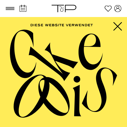
Zum Hauptinhalt springen
Zum Footer springen