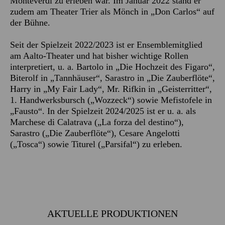
Monteverdi zu erleben war. Im Januar 2022 stand er
zudem am Theater Trier als Mönch in „Don Carlos“ auf
der Bühne.
Seit der Spielzeit 2022/2023 ist er Ensemblemitglied
am Aalto-Theater und hat bisher wichtige Rollen
interpretiert, u. a. Bartolo in „Die Hochzeit des Figaro“,
Biterolf in „Tannhäuser“, Sarastro in „Die Zauberflöte“,
Harry in „My Fair Lady“, Mr. Rifkin in „Geisterritter“,
1. Handwerksbursch („Wozzeck“) sowie Mefistofele in
„Fausto“. In der Spielzeit 2024/2025 ist er u. a. als
Marchese di Calatrava („La forza del destino“),
Sarastro („Die Zauberflöte“), Cesare Angelotti
(„Tosca“) sowie Titurel („Parsifal“) zu erleben.
AKTUELLE PRODUKTIONEN