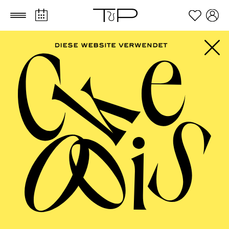
Zum Hauptinhalt springen
Zum Footer springen