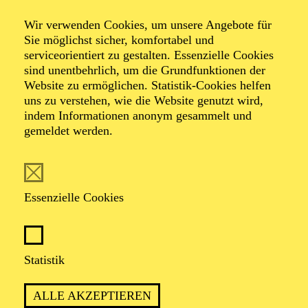
Wir verwenden Cookies, um unsere Angebote für
Sie möglichst sicher, komfortabel und
Foto: Benne Ochs
serviceorientiert zu gestalten. Essenzielle Cookies
sind unentbehrlich, um die Grundfunktionen der
Website zu ermöglichen. Statistik-Cookies helfen
Andrei Nicoara
uns zu verstehen, wie die Website genutzt wird,
indem Informationen anonym gesammelt und
Bass
gemeldet werden.
VITA
Essenzielle Cookies
Der junge rumänische Bass Andrei Nicoara begann
seine künstlerische Ausbildung bereits als Kind in der
Folklore Arts School in Zalau in Rumänien bevor er auf
die „Ioan Sima“ Arts Highschool wechselte.
Statistik
Anschließend studierte er Gesang an der „Gheorghe
Dima“ Musical Academy in Cluj-Napoca in Rumänien
ALLE AKZEPTIEREN
und wurde nach seinem Abschluss 2017 in die