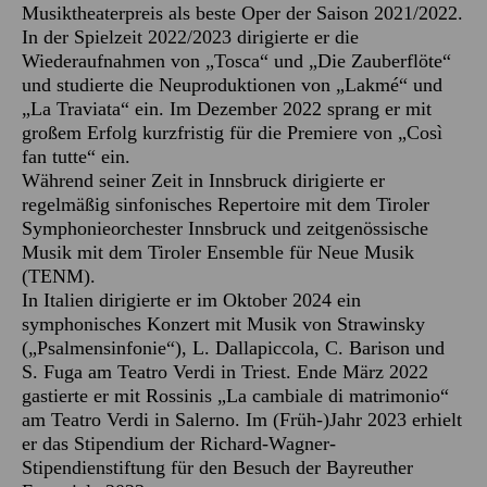
Musiktheaterpreis als beste Oper der Saison 2021/2022.
In der Spielzeit 2022/2023 dirigierte er die
Wiederaufnahmen von „Tosca“ und „Die Zauberflöte“
und studierte die Neuproduktionen von „Lakmé“ und
„La Traviata“ ein. Im Dezember 2022 sprang er mit
großem Erfolg kurzfristig für die Premiere von „Così
fan tutte“ ein.
Während seiner Zeit in Innsbruck dirigierte er
regelmäßig sinfonisches Repertoire mit dem Tiroler
Symphonieorchester Innsbruck und zeitgenössische
Musik mit dem Tiroler Ensemble für Neue Musik
(TENM).
In Italien dirigierte er im Oktober 2024 ein
symphonisches Konzert mit Musik von Strawinsky
(„Psalmensinfonie“), L. Dallapiccola, C. Barison und
S. Fuga am Teatro Verdi in Triest. Ende März 2022
gastierte er mit Rossinis „La cambiale di matrimonio“
am Teatro Verdi in Salerno. Im (Früh-)Jahr 2023 erhielt
er das Stipendium der Richard-Wagner-
Stipendienstiftung für den Besuch der Bayreuther