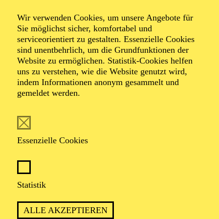
Wir verwenden Cookies, um unsere Angebote für
Sie möglichst sicher, komfortabel und
serviceorientiert zu gestalten. Essenzielle Cookies
sind unentbehrlich, um die Grundfunktionen der
Website zu ermöglichen. Statistik-Cookies helfen
uns zu verstehen, wie die Website genutzt wird,
Foto: Benne Ochs
indem Informationen anonym gesammelt und
gemeldet werden.
Tommaso Turchetta
1. Koordinierter Kapellmeister
Essenzielle Cookies
VITA
Statistik
Der in Neapel geborene Dirigent und Pianist Tommaso
Turchetta ist seit der Spielzeit 2023/2024 erster
ALLE AKZEPTIEREN
koordinierter Kapellmeister am Aalto Theater Essen. In