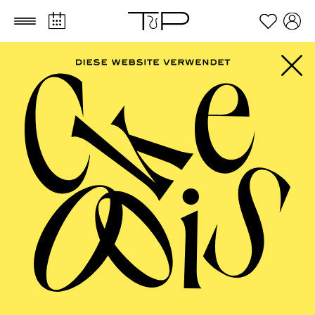
Zum Hauptinhalt springen
Zum Footer springen