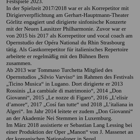
Festspiele 2023.
In der Spielzeit 2017/2018 war er als Korrepetitor mit
Dirigierverpflichtung am Gerhart-Hauptmann-Theater
Görlitz engagiert und dirigierte sinfonische Konzerte
mit der Neuen Lausitzer Philharmonie. Zuvor war er
von 2015 bis 2017 als Korrepetitor und vocal coach am
Opernstudio der Opéra National du Rhin Strasbourg
tätig. Als Gastkorrepetitor für italienisches Repertoire
arbeitete er regelmäßig mit den Bühnen Bern
zusammen.
Ab 2013 war Tommaso Turchetta Mitglied des
Opernstudios „Silvio Varviso“ im Rahmen des Festivals
„Ticino Musica“ in Lugano. Dort dirigierte er 2013
Rossinis „La cambiale di matrimonio“, 2014 „Don
Giovanni“, 2015 „Le nozze di Figaro“, 2016 „L’elisir
d’amore“, 2017 „Cosí fan tutte“ und 2018 „L’italiana in
Algeri“. Im Jahr 2014 leitete er zudem „Don Giovanni“
an der Akademie Nei Stemmen in Luxemburg.
Im März 2018 assistierte er Sebastian Lang Lessing bei
einer Produktion der Oper „Manon“ von J. Massenet an
der koreanischen Nationaloper in Seoul.