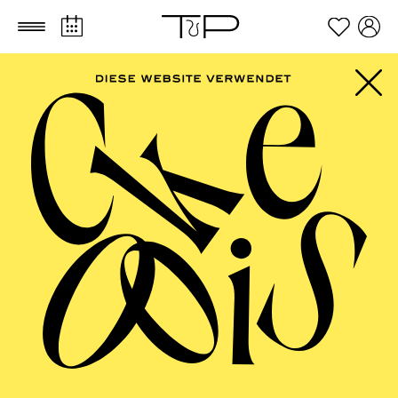
Zum Hauptinhalt springen
Zum Footer springen