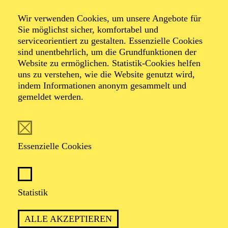
Wir verwenden Cookies, um unsere Angebote für
Sie möglichst sicher, komfortabel und
Foto: Benne Ochs
serviceorientiert zu gestalten. Essenzielle Cookies
sind unentbehrlich, um die Grundfunktionen der
Website zu ermöglichen. Statistik-Cookies helfen
Andrei Nicoara
uns zu verstehen, wie die Website genutzt wird,
indem Informationen anonym gesammelt und
Bass
gemeldet werden.
VITA
Essenzielle Cookies
Der junge rumänische Bass Andrei Nicoara begann
seine künstlerische Ausbildung bereits als Kind in der
Folklore Arts School in Zalau in Rumänien bevor er auf
die „Ioan Sima“ Arts Highschool wechselte.
Statistik
Anschließend studierte er Gesang an der „Gheorghe
Dima“ Musical Academy in Cluj-Napoca in Rumänien
ALLE AKZEPTIEREN
und wurde nach seinem Abschluss 2017 in die