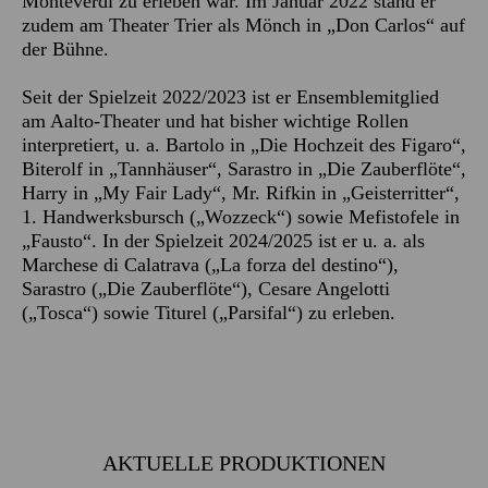
Monteverdi zu erleben war. Im Januar 2022 stand er
zudem am Theater Trier als Mönch in „Don Carlos“ auf
der Bühne.
Seit der Spielzeit 2022/2023 ist er Ensemblemitglied
am Aalto-Theater und hat bisher wichtige Rollen
interpretiert, u. a. Bartolo in „Die Hochzeit des Figaro“,
Biterolf in „Tannhäuser“, Sarastro in „Die Zauberflöte“,
Harry in „My Fair Lady“, Mr. Rifkin in „Geisterritter“,
1. Handwerksbursch („Wozzeck“) sowie Mefistofele in
„Fausto“. In der Spielzeit 2024/2025 ist er u. a. als
Marchese di Calatrava („La forza del destino“),
Sarastro („Die Zauberflöte“), Cesare Angelotti
(„Tosca“) sowie Titurel („Parsifal“) zu erleben.
AKTUELLE PRODUKTIONEN