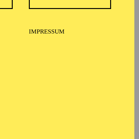
IMPRESSUM
pielzeit 2023/2024
 Spielzeiten dirigierte
„La Cenerentola",
eit 2025/26 leitet er
l West“.
ler Landestheater
Carmen“, „Don
owie „Hello, Dolly“ und
isters und hatte die
ell Davies und „Marìa
 M. Weinberg ein