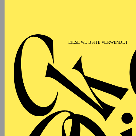
(Inszenierung: Johanne
als beste Oper der Sais
von „Tosca“ und „Die Z
Traviata“ ein. Im Deze
fan tutte“ ein.
Während seiner Zeit in 
Symphonieorchester In
(TENM).
In Italien dirigierte 
(„Psalmensinfonie“), L.
2022 gastierte er mit R
(Früh-)Jahr 2023 erhie
Bayreuther Festspiele 
In der Spielzeit 2017/
Theater Görlitz engagie
Zuvor war er von 2015 
du Rhin Strasbourg täti
den Bühnen Bern zusa