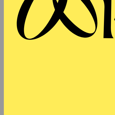
Ab 2013 war Tommaso T
Festivals „Ticino Music
2014 „Don Giovanni“, 2
2018 „L’italiana in Al
Stemmen in Luxemburg
Im März 2018 assistier
Massenet an der korean
Tommaso Turchetta stud
absolvierte anschließe
Universität für Musik u
Mailand konnte der jun
weiterentwickeln und pr