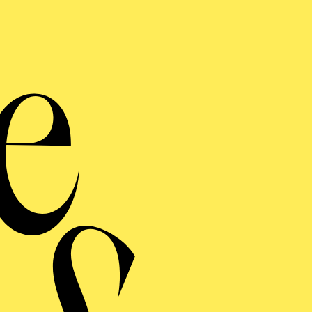
s Reitmeier). Die Produktion gewann den Österreichisc
on 2021/2022. In der Spielzeit 2022/2023 dirigierte e
auberflöte“ und studierte die Neuproduktionen von „
mber 2022 sprang er mit großem Erfolg kurzfristig für 
Innsbruck dirigierte er regelmäßig sinfonisches Repert
nsbruck und zeitgenössische Musik mit dem Tiroler E
er im Oktober 2024 ein symphonisches Konzert mit Musi
 Dallapiccola, C. Barison und S. Fuga am Teatro Verdi 
ossinis „La cambiale di matrimonio“ am Teatro Verdi i
lt er das Stipendium der Richard-Wagner-Stipendienstif
2023.
2018 war er als Korrepetitor mit Dirigierverpflichtung
rt und dirigierte sinfonische Konzerte mit der Neuen L
bis 2017 als Korrepetitor und vocal coach am Opernstu
g. Als Gastkorrepetitor für italienisches Repertoire arb
mmen.