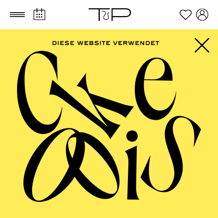
Zum Hauptinhalt springen
Zum Footer springen
AALTO
MUSIKTHEATER,
AALTO BALLETT
ESSEN