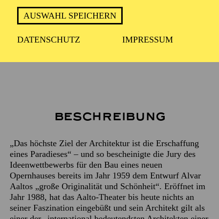
ca. 2 Stunden
AUSWAHL SPEICHERN
DATENSCHUTZ
IMPRESSUM
Treffpunkt: Haupteingang des Aalto-Theaters
Beschreibung
„Das höchste Ziel der Architektur ist die Erschaffung
eines Paradieses“ – und so bescheinigte die Jury des
Ideenwettbewerbs für den Bau eines neuen
Opernhauses bereits im Jahr 1959 dem Entwurf Alvar
Aaltos „große Originalität und Schönheit“. Eröffnet im
Jahr 1988, hat das Aalto-Theater bis heute nichts an
seiner Faszination eingebüßt und sein Architekt gilt als
einer der „international bedeutendsten Architekten einer