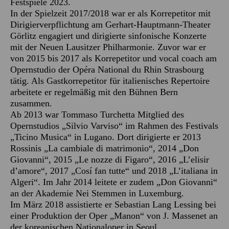
Festspiele 2023.
In der Spielzeit 2017/2018 war er als Korrepetitor mit
Dirigierverpflichtung am Gerhart-Hauptmann-Theater
Görlitz engagiert und dirigierte sinfonische Konzerte
mit der Neuen Lausitzer Philharmonie. Zuvor war er
von 2015 bis 2017 als Korrepetitor und vocal coach am
Opernstudio der Opéra National du Rhin Strasbourg
tätig. Als Gastkorrepetitor für italienisches Repertoire
arbeitete er regelmäßig mit den Bühnen Bern
zusammen.
Ab 2013 war Tommaso Turchetta Mitglied des
Opernstudios „Silvio Varviso“ im Rahmen des Festivals
„Ticino Musica“ in Lugano. Dort dirigierte er 2013
Rossinis „La cambiale di matrimonio“, 2014 „Don
Giovanni“, 2015 „Le nozze di Figaro“, 2016 „L’elisir
d’amore“, 2017 „Cosí fan tutte“ und 2018 „L’italiana in
Algeri“. Im Jahr 2014 leitete er zudem „Don Giovanni“
an der Akademie Nei Stemmen in Luxemburg.
Im März 2018 assistierte er Sebastian Lang Lessing bei
einer Produktion der Oper „Manon“ von J. Massenet an
der koreanischen Nationaloper in Seoul.