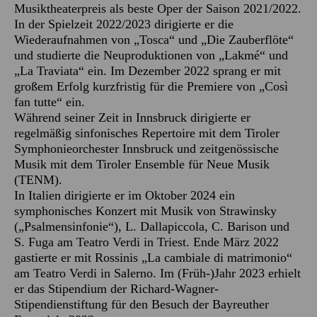
Musiktheaterpreis als beste Oper der Saison 2021/2022.
In der Spielzeit 2022/2023 dirigierte er die
Wiederaufnahmen von „Tosca“ und „Die Zauberflöte“
und studierte die Neuproduktionen von „Lakmé“ und
„La Traviata“ ein. Im Dezember 2022 sprang er mit
großem Erfolg kurzfristig für die Premiere von „Così
fan tutte“ ein.
Während seiner Zeit in Innsbruck dirigierte er
regelmäßig sinfonisches Repertoire mit dem Tiroler
Symphonieorchester Innsbruck und zeitgenössische
Musik mit dem Tiroler Ensemble für Neue Musik
(TENM).
In Italien dirigierte er im Oktober 2024 ein
symphonisches Konzert mit Musik von Strawinsky
(„Psalmensinfonie“), L. Dallapiccola, C. Barison und
S. Fuga am Teatro Verdi in Triest. Ende März 2022
gastierte er mit Rossinis „La cambiale di matrimonio“
am Teatro Verdi in Salerno. Im (Früh-)Jahr 2023 erhielt
er das Stipendium der Richard-Wagner-
Stipendienstiftung für den Besuch der Bayreuther