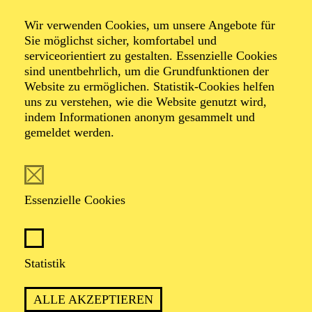
Wir verwenden Cookies, um unsere Angebote für
Sie möglichst sicher, komfortabel und
serviceorientiert zu gestalten. Essenzielle Cookies
sind unentbehrlich, um die Grundfunktionen der
Website zu ermöglichen. Statistik-Cookies helfen
uns zu verstehen, wie die Website genutzt wird,
Foto: Benne Ochs
indem Informationen anonym gesammelt und
gemeldet werden.
Tommaso Turchetta
1. Koordinierter Kapellmeister
Essenzielle Cookies
VITA
Statistik
Der in Neapel geborene Dirigent und Pianist Tommaso
Turchetta ist seit der Spielzeit 2023/2024 erster
ALLE AKZEPTIEREN
koordinierter Kapellmeister am Aalto Theater Essen. In