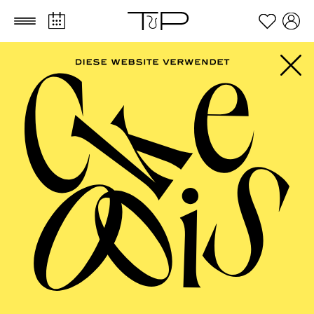
Zum Hauptinhalt springen
Zum Footer springen