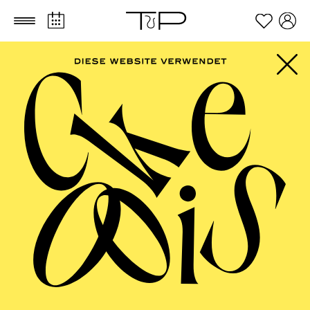
Zum Hauptinhalt springen
Zum Footer springen