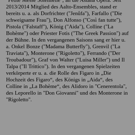
"Petite Messe Solennelle", an die Astana Opera. Seit
2013/2014 Mitglied des Aalto-Ensembles, stand er
bereits u. a. als Dorfrichter ("Jenůfa"), Farfallo ("Die
schweigsame Frau"), Don Alfonso ("Così fan tutte"),
Pistola ("Falstaff"), König ("Aida"), Colline ("La
Bohème") oder Priester Fotis ("The Greek Passion") auf
der Bühne. In den vergangenen Saisons sang er hier u.
a. Onkel Bonze ("Madama Butterfly"), Grenvil ("La
Traviata"), Monterone ("Rigoletto"), Ferrando ("Der
Troubadour"), Graf von Walter ("Luisa Miller") und Il
Talpa ("Il Trittico"). In den vergangenen Spielzeiten
verkörperte er u. a. die Rolle des Figaro in „Die
Hochzeit des Figaro“, des Königs in „Aida“, des
Colline in „La Bohème“, des Alidoro in "Cenerentola",
des Leporello in "Don Giovanni" und des Monterone in
"Rigoletto".