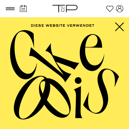
Zum Hauptinhalt springen
Zum Footer springen