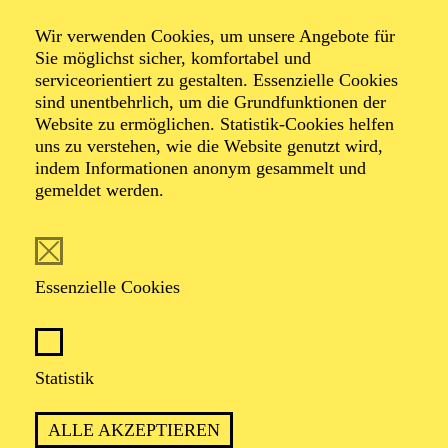
Wir verwenden Cookies, um unsere Angebote für
Sie möglichst sicher, komfortabel und
Foto: Hakki Topcu
serviceorientiert zu gestalten. Essenzielle Cookies
sind unentbehrlich, um die Grundfunktionen der
Website zu ermöglichen. Statistik-Cookies helfen
Katharina Rösch
uns zu verstehen, wie die Website genutzt wird,
indem Informationen anonym gesammelt und
Stadt-Dramaturgie
gemeldet werden.
VITA
Essenzielle Cookies
Katharina Rösch ist im rheinland-pfälzischen
„Durchschnittsdorf“ Haßloch aufgewachsen und hat
Theaterwissenschaft in Berlin und Istanbul studiert
sowie im Master Dramaturgie an der Hochschule für
Statistik
Schauspielkunst Ernst Busch. Am Düsseldorfer
Schauspielhaus arbeitete sie als Dramaturgieassistentin
ALLE AKZEPTIEREN
und ist seit 2020 als Dramaturgin auch selbstständig