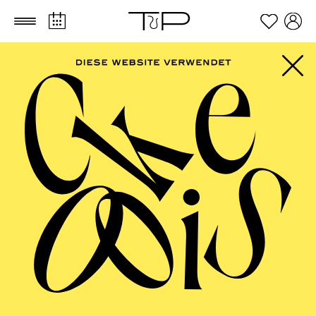
Zum Hauptinhalt springen
Zum Footer springen