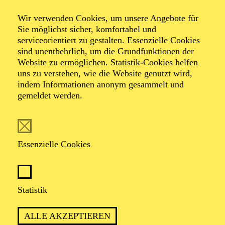
Wir verwenden Cookies, um unsere Angebote für
Sie möglichst sicher, komfortabel und
Foto: Benne Ochs
serviceorientiert zu gestalten. Essenzielle Cookies
sind unentbehrlich, um die Grundfunktionen der
Website zu ermöglichen. Statistik-Cookies helfen
Mercy Malieloa
uns zu verstehen, wie die Website genutzt wird,
indem Informationen anonym gesammelt und
Sopran
gemeldet werden.
VITA
Essenzielle Cookies
Mercy Malieloa stammt aus Kroonstad, Südafrika.
Aktuell beendet sie ihren Master of Music –
Musiktheater an der Hochschule für Musik und Tanz
Köln in den Klassen von Prof. Brigitte Lindner und
Statistik
Prof. Josef Protschka. Sie absolvierte ihren BA in
"Music and Society" (2014) am North-West
ALLE AKZEPTIEREN
University’s School of Music and Conservatory