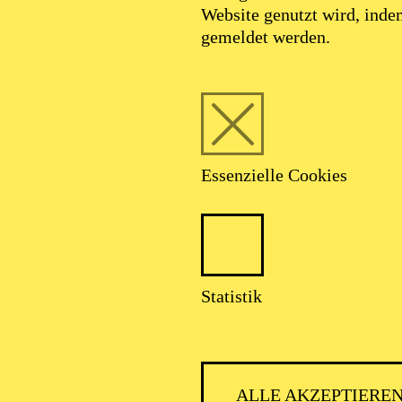
Website genutzt wird, ind
gemeldet werden.
Foto: Benne Ochs
Essenzielle Cookies
Liliana de Sousa
Statistik
Mezzosopran
ALLE AKZEPTIERE