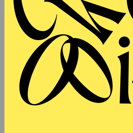
T
AALTO
WIEDE
MUSIKTHEATER
Sonntag