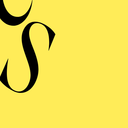
Maddalena
RIGO­LETTO
Zerlina
DON GIO­VANNI
ERMINE UND TICKE
RAUFNAHME