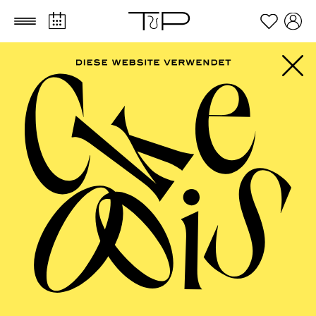
Zum Hauptinhalt springen
Zum Footer springen