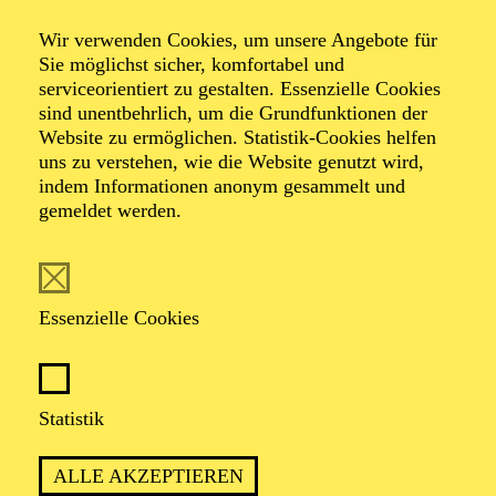
Wir verwenden Cookies, um unsere Angebote für
Sie möglichst sicher, komfortabel und
serviceorientiert zu gestalten. Essenzielle Cookies
sind unentbehrlich, um die Grundfunktionen der
Website zu ermöglichen. Statistik-Cookies helfen
uns zu verstehen, wie die Website genutzt wird,
Foto: Benne Ochs
indem Informationen anonym gesammelt und
gemeldet werden.
Idil Kutay
Sopran
Essenzielle Cookies
VITA
Statistik
Seit der Spielzeit 2025/26 ist die Sopranistin Idil Kutay
Ensemblemitglied des Aalto Musiktheaters Essen. Zu
ALLE AKZEPTIEREN
ihren aktuellen und kommenden Partien zählen Liù in