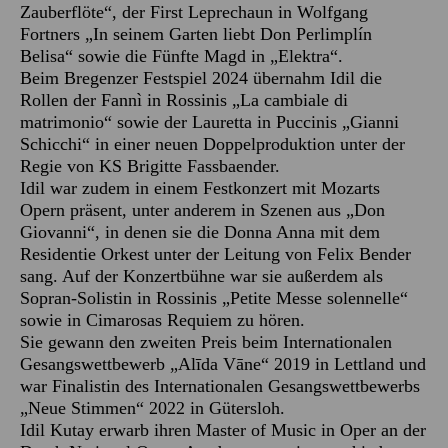
Zauberflöte“, der First Leprechaun in Wolfgang
Fortners „In seinem Garten liebt Don Perlimplín
Belisa“ sowie die Fünfte Magd in „Elektra“.
Beim Bregenzer Festspiel 2024 übernahm Idil die
Rollen der Fannì in Rossinis „La cambiale di
matrimonio“ sowie der Lauretta in Puccinis „Gianni
Schicchi“ in einer neuen Doppelproduktion unter der
Regie von KS Brigitte Fassbaender.
Idil war zudem in einem Festkonzert mit Mozarts
Opern präsent, unter anderem in Szenen aus „Don
Giovanni“, in denen sie die Donna Anna mit dem
Residentie Orkest unter der Leitung von Felix Bender
sang. Auf der Konzertbühne war sie außerdem als
Sopran-Solistin in Rossinis „Petite Messe solennelle“
sowie in Cimarosas Requiem zu hören.
Sie gewann den zweiten Preis beim Internationalen
Gesangswettbewerb „Alīda Vāne“ 2019 in Lettland und
war Finalistin des Internationalen Gesangswettbewerbs
„Neue Stimmen“ 2022 in Gütersloh.
Idil Kutay erwarb ihren Master of Music in Oper an der