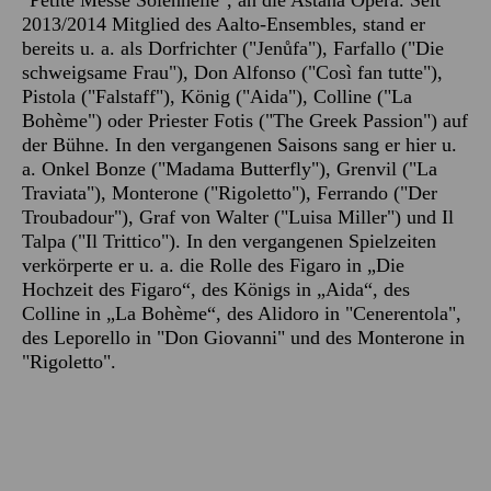
"Petite Messe Solennelle", an die Astana Opera. Seit
2013/2014 Mitglied des Aalto-Ensembles, stand er
bereits u. a. als Dorfrichter ("Jenůfa"), Farfallo ("Die
schweigsame Frau"), Don Alfonso ("Così fan tutte"),
Pistola ("Falstaff"), König ("Aida"), Colline ("La
Bohème") oder Priester Fotis ("The Greek Passion") auf
der Bühne. In den vergangenen Saisons sang er hier u.
a. Onkel Bonze ("Madama Butterfly"), Grenvil ("La
Traviata"), Monterone ("Rigoletto"), Ferrando ("Der
Troubadour"), Graf von Walter ("Luisa Miller") und Il
Talpa ("Il Trittico"). In den vergangenen Spielzeiten
verkörperte er u. a. die Rolle des Figaro in „Die
Hochzeit des Figaro“, des Königs in „Aida“, des
Colline in „La Bohème“, des Alidoro in "Cenerentola",
des Leporello in "Don Giovanni" und des Monterone in
"Rigoletto".