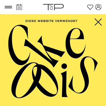
Zum Hauptinhalt springen
Zum Footer springen