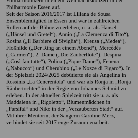
Philharmonikern in einem Weihnachtskonzert in der
Philharmonie Essen auf.
Seit der Saison 2016/2017 ist Liliana de Sousa
Ensemblemitglied in Essen und war in zahlreichen
Rollen auf der Bühne zu erleben, u. a. als Hänsel
(„Hänsel und Gretel“), Annio („La Clemenza di Tito“),
Rosina („Il Barbiere di Siviglia“), Kreusa („Medea“),
Floßhilde („Der Ring an einem Abend“), Mercédès
(„Carmen“), 2. Dame („Die Zauberflöte“), Despina
(„Così fan tutte“), Polina („Pique Dame“), Fenena
(„Nabucco“) und Cherubino („Le Nozze di Figaro“). In
der Spielzeit 2024/2025 debütierte sie als Angelina in
Rossinis „La Cenerentola“ und war als Ronja in „Ronja
Räubertochter“ in der Regie von Johannes Schmid zu
erleben. In der aktuellen Spielzeit tritt sie u. a. als
Maddalena in „Rigoletto“, Blumenmädchen in
„Parsifal“ und Nike in der „Verzauberten Stadt“ auf.
Mit ihrer Mentorin, der Sängerin Caroline Merz,
verbindet sie seit 2017 enge Zusammenarbeit.