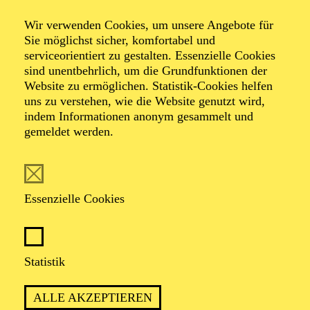
Wir verwenden Cookies, um unsere Angebote für
Sie möglichst sicher, komfortabel und
Foto: Benne Ochs
serviceorientiert zu gestalten. Essenzielle Cookies
sind unentbehrlich, um die Grundfunktionen der
Website zu ermöglichen. Statistik-Cookies helfen
Liliana de Sousa
uns zu verstehen, wie die Website genutzt wird,
indem Informationen anonym gesammelt und
Mezzosopran
gemeldet werden.
VITA
Essenzielle Cookies
Die Mezzosopranistin Liliana Sofia Ferreira de Sousa
stammt aus Portugal und studierte an der Escola
Superior de Música, Artes e Espectáculo in Porto. 2013
wurde sie für zwei Jahre Mitglied der International
Statistik
Opera Academy in Gent, Belgien. Wichtige Impulse
erhielt sie von Mentor*innen wie Pedro Telles und
ALLE AKZEPTIEREN
Lilian Watson. In Porto sammelte sie erste