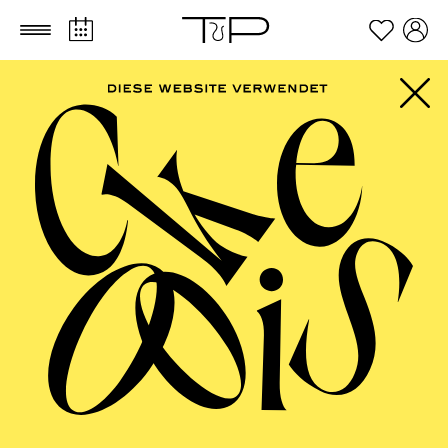
Zum Hauptinhalt springen
Zum Footer springen