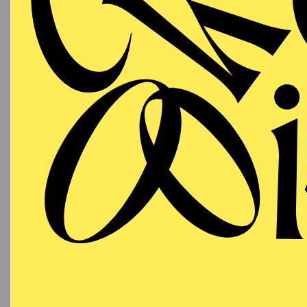
T
AALTO
PREMI
MUSIKTHEATER