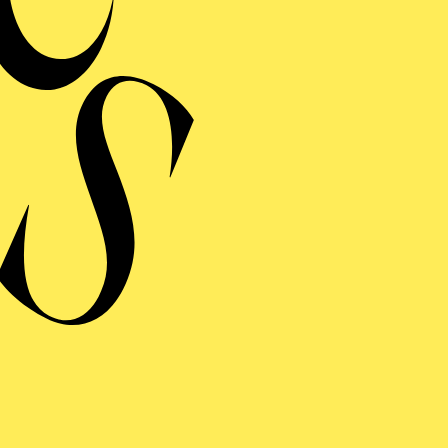
ZAR UND ZIMMERMANN
Graf Balduin Zedlau
WIENER BLUT
Der Schwertrichter
DAS WUNDER DER HELIANE
ERMINE UND TICKE
ERE