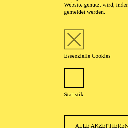
Website genutzt wird, ind
gemeldet werden.
Foto: Benne Ochs
Essenzielle Cookies
Aljoscha Lenner
Statistik
Tenor
ALLE AKZEPTIERE