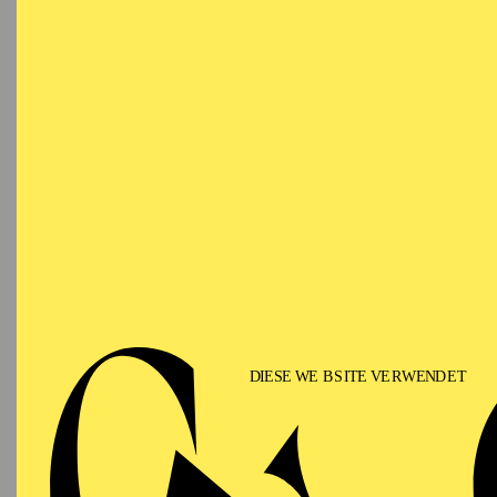
gehört er zum Essener E
„L’amant anonyme“, „Ge
Isolde“. In der Spielze
Mazzolis „The Listener