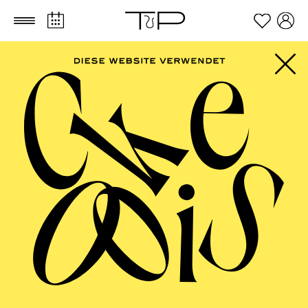
Zum Hauptinhalt springen
Zum Footer springen