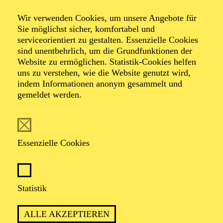
Wir verwenden Cookies, um unsere Angebote für
Sie möglichst sicher, komfortabel und
Foto: Benne Ochs
serviceorientiert zu gestalten. Essenzielle Cookies
sind unentbehrlich, um die Grundfunktionen der
Website zu ermöglichen. Statistik-Cookies helfen
Mercy Malieloa
uns zu verstehen, wie die Website genutzt wird,
indem Informationen anonym gesammelt und
Sopran
gemeldet werden.
VITA
Essenzielle Cookies
Mercy Malieloa stammt aus Kroonstad, Südafrika.
Aktuell beendet sie ihren Master of Music –
Musiktheater an der Hochschule für Musik und Tanz
Köln in den Klassen von Prof. Brigitte Lindner und
Statistik
Prof. Josef Protschka. Sie absolvierte ihren BA in
"Music and Society" (2014) am North-West
ALLE AKZEPTIEREN
University’s School of Music and Conservatory