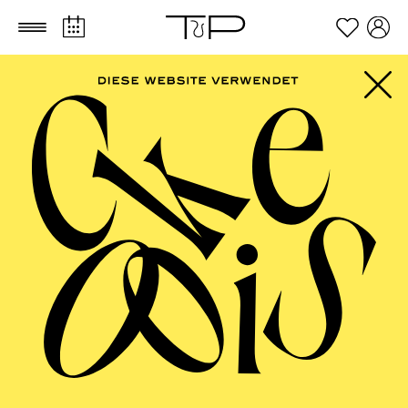
Zum Hauptinhalt springen
Zum Footer springen
AALTO MUSIKTHEATER
Das Wunder der