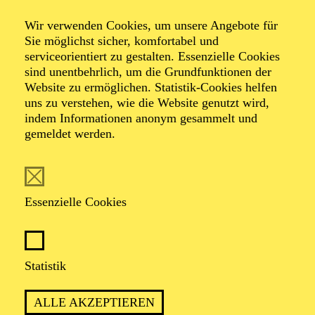
Heliane
Wir verwenden Cookies, um unsere Angebote für
Sie möglichst sicher, komfortabel und
serviceorientiert zu gestalten. Essenzielle Cookies
sind unentbehrlich, um die Grundfunktionen der
Oper in drei Akten von Erich Wolfgang Korngold
Website zu ermöglichen. Statistik-Cookies helfen
Libretto von Hans Müller nach einem Mysterium von
uns zu verstehen, wie die Website genutzt wird,
Hans Kaltneker
indem Informationen anonym gesammelt und
gemeldet werden.
TICKETS
Essenzielle Cookies
EINE GESCHICHTE ÜBER HOFFNUNG
Statistik
UND LICHT IN DUNKLEN ZEITEN –
ZUR ÜBERBORDENDEN MUSIK VON
ALLE AKZEPTIEREN
ERICH WOLFGANG KORNGOLD