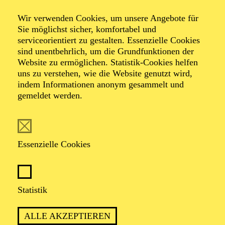
Wir verwenden Cookies, um unsere Angebote für
Sie möglichst sicher, komfortabel und
Foto: Benne Ochs
serviceorientiert zu gestalten. Essenzielle Cookies
sind unentbehrlich, um die Grundfunktionen der
Website zu ermöglichen. Statistik-Cookies helfen
Mercy Malieloa
uns zu verstehen, wie die Website genutzt wird,
indem Informationen anonym gesammelt und
Sopran
gemeldet werden.
VITA
Essenzielle Cookies
Mercy Malieloa stammt aus Kroonstad, Südafrika.
Aktuell beendet sie ihren Master of Music –
Musiktheater an der Hochschule für Musik und Tanz
Köln in den Klassen von Prof. Brigitte Lindner und
Statistik
Prof. Josef Protschka. Sie absolvierte ihren BA in
"Music and Society" (2014) am North-West
ALLE AKZEPTIEREN
University’s School of Music and Conservatory