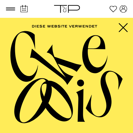
Zum Hauptinhalt springen
Zum Footer springen