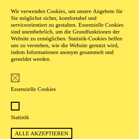
Der Nussknacker
Wir verwenden Cookies, um unsere Angebote für
Eine Weihnachtsgeschichte
Sie möglichst sicher, komfortabel und
serviceorientiert zu gestalten. Essenzielle Cookies
sind unentbehrlich, um die Grundfunktionen der
Website zu ermöglichen. Statistik-Cookies helfen
Ballett in zwei Akten von Youri Vámos nach Charles
uns zu verstehen, wie die Website genutzt wird,
Dickens und E. T. A Hoffmann
indem Informationen anonym gesammelt und
Musik von Pjotr I. Tschaikowsky
gemeldet werden.
TICKETS
Essenzielle Cookies
Statistik
MÄRCHENHAFT, EMOTIONAL UND
VOLLER WEIHNACHTSZAUBER: EIN
ALLE AKZEPTIEREN
"NUSSKNACKER" FÜR DIE GANZE