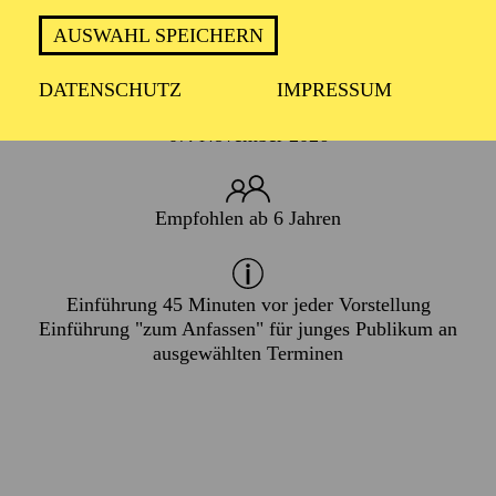
FAMILIE
AUSWAHL SPEICHERN
DATENSCHUTZ
IMPRESSUM
PREMIERE
07. November 2026
Empfohlen ab 6 Jahren
Einführung 45 Minuten vor jeder Vorstellung
Einführung "zum Anfassen"
für junges Publikum an
ausgewählten Terminen