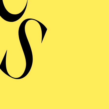
 a. Tatjana Gürbaca, Vincent Boussard, Frank Hilbrich,
oosten, Mariame Clément, Lotte De Beer, Kay Kuntze, Fl
ss, Robert Carsen, wurden zahlreichen Produktionen, i
führt.
t an der McGill University studiert sowie an der Hoch
al Opera Academy, und war Mitglied der Netherlands 
’Aix-en-Provence.
AKTUELLE PRODUKTIONEN