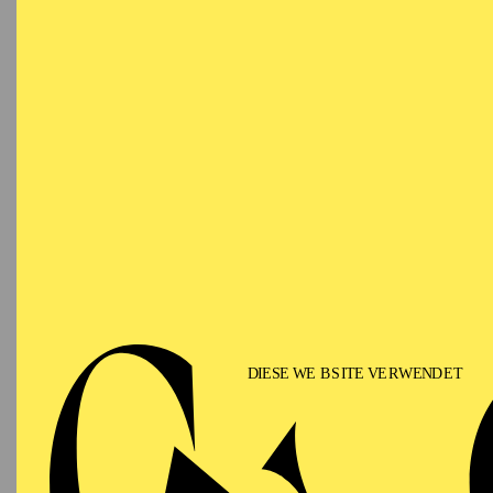
Aktuelle Konzerttätigke
(Rossini),
Requiem
(Fa
Bach), „
Et in Terra Pa
Auf der Konzertbühne h
Essen, Mosel Musikfe
Ruhr Bochum, Harpa R
in seiner Geburtsstad
Peterson Hall
aufgetre
Karel Martin Ludvik hat
Constantinos Carydis, A
Kamsensek, Giacomo Sa
Angelico, Reinbert de 
Alexis Hauser gesungen