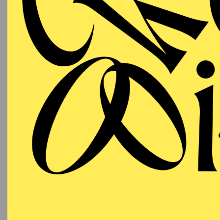
Unter der Regie von u.
Matthias Davids, Guy J
Harnoncourt, Sue Lawle
Ludvik mitwirkte, aufge
Karel Martin Ludvik ha
Augsburg, Dutch Nation
Académie du festival d