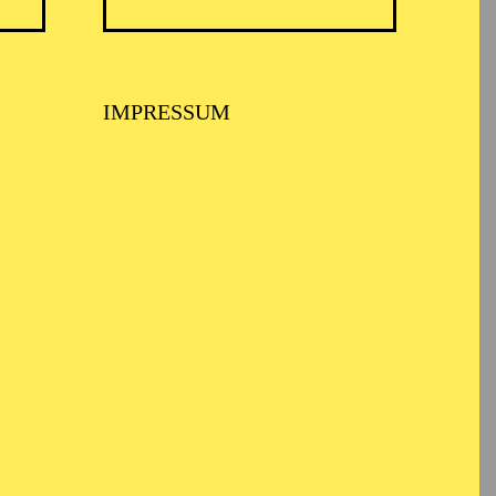
nnt für sein
IMPRESSUM
nist*innen reicht. Er
nhäusern und
führt hat.
en, Semperoper
e Nationale Opera
usiktheater im Revier
 Staatstheater
stival d’Aix-en-
iva
l unter anderem.
andide“),
Amfortas
o
(„La fanciulla del
tadträume“. Auf dem