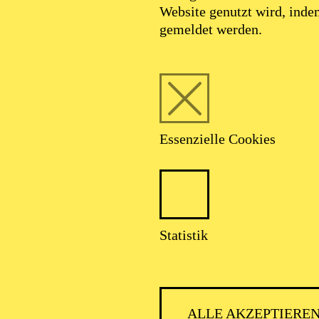
Website genutzt wird, ind
gemeldet werden.
Foto: Benne Ochs
Essenzielle Cookies
arel Martin Ludv
Statistik
Bass-Bariton
ALLE AKZEPTIERE