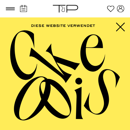
Zum Hauptinhalt springen
Zum Footer springen