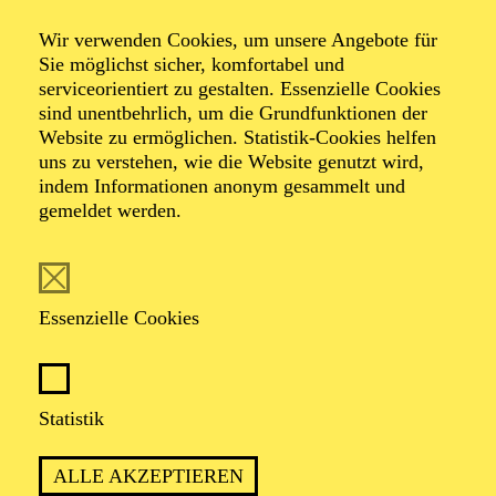
Wir verwenden Cookies, um unsere Angebote für
Sie möglichst sicher, komfortabel und
serviceorientiert zu gestalten. Essenzielle Cookies
sind unentbehrlich, um die Grundfunktionen der
Website zu ermöglichen. Statistik-Cookies helfen
uns zu verstehen, wie die Website genutzt wird,
indem Informationen anonym gesammelt und
gemeldet werden.
Elena Wachendorf
Essenzielle Cookies
VITA
Elena Wachendorf studierte Musikwissenschaft mit
Gesang als künstlerischem Zusatzfach an der
Statistik
Universität Paderborn und der Hochschule für Musik
Detmold. Sie war bereits als Regieassistentin und
ALLE AKZEPTIEREN
Abendspielleitung im Musiktheater an verschiedenen