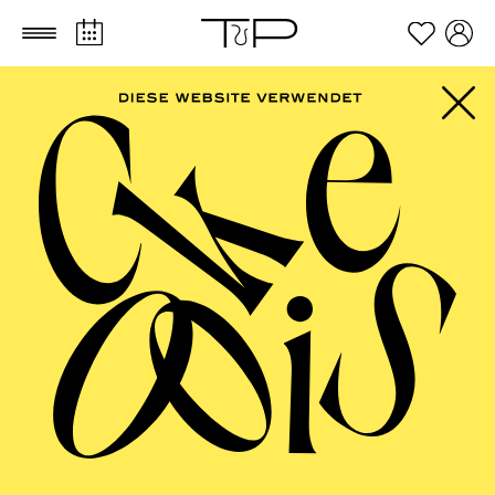
Zum Hauptinhalt springen
Zum Footer springen