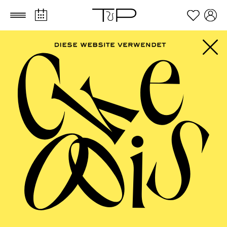
Zum Hauptinhalt springen
Zum Footer springen