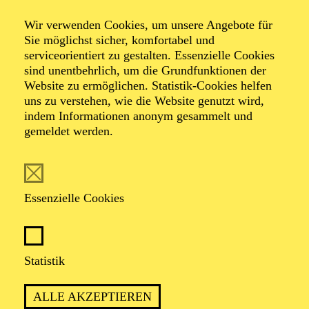
Wir verwenden Cookies, um unsere Angebote für
Sie möglichst sicher, komfortabel und
serviceorientiert zu gestalten. Essenzielle Cookies
sind unentbehrlich, um die Grundfunktionen der
Website zu ermöglichen. Statistik-Cookies helfen
uns zu verstehen, wie die Website genutzt wird,
indem Informationen anonym gesammelt und
gemeldet werden.
Elena Wachendorf
Essenzielle Cookies
VITA
Elena Wachendorf studierte Musikwissenschaft mit
Gesang als künstlerischem Zusatzfach an der
Statistik
Universität Paderborn und der Hochschule für Musik
Detmold. Sie war bereits als Regieassistentin und
ALLE AKZEPTIEREN
Abendspielleitung im Musiktheater an verschiedenen