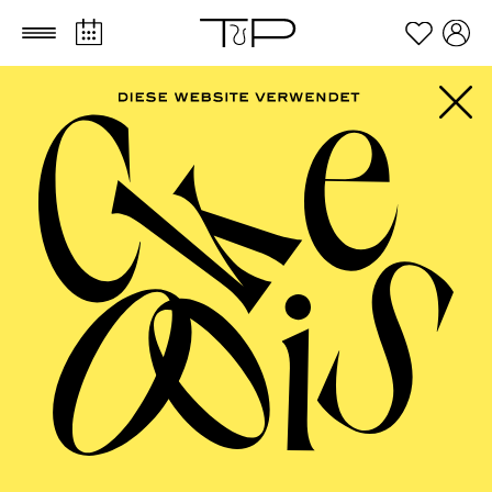
Zum Hauptinhalt springen
Zum Footer springen