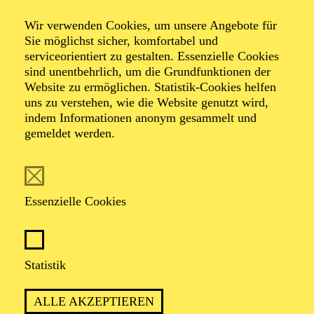
Wir verwenden Cookies, um unsere Angebote für
Sie möglichst sicher, komfortabel und
serviceorientiert zu gestalten. Essenzielle Cookies
sind unentbehrlich, um die Grundfunktionen der
Website zu ermöglichen. Statistik-Cookies helfen
uns zu verstehen, wie die Website genutzt wird,
Foto: Björn Hickmann
indem Informationen anonym gesammelt und
gemeldet werden.
Patrick Jaskolka
Leitung Kinderchor
Essenzielle Cookies
VITA
Statistik
Patrick Jaskolka zählt zu den profiliertesten Chorleitern
seiner Generation. Seine Arbeit umfasst
ALLE AKZEPTIEREN
Einstudierungen von Opern, Oratorien und a-cappella-