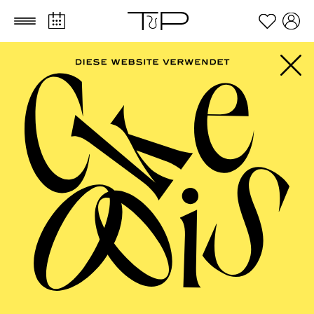
Zum Hauptinhalt springen
Zum Footer springen