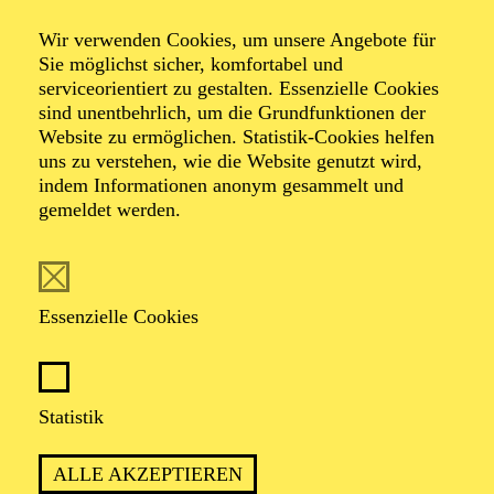
Wir verwenden Cookies, um unsere Angebote für
Sie möglichst sicher, komfortabel und
Foto: Hakki Topcu
serviceorientiert zu gestalten. Essenzielle Cookies
sind unentbehrlich, um die Grundfunktionen der
Website zu ermöglichen. Statistik-Cookies helfen
Katharina Rösch
uns zu verstehen, wie die Website genutzt wird,
indem Informationen anonym gesammelt und
Stadt-Dramaturgie
gemeldet werden.
VITA
Essenzielle Cookies
Katharina Rösch ist im rheinland-pfälzischen
„Durchschnittsdorf“ Haßloch aufgewachsen und hat
Theaterwissenschaft in Berlin und Istanbul studiert
sowie im Master Dramaturgie an der Hochschule für
Statistik
Schauspielkunst Ernst Busch. Am Düsseldorfer
Schauspielhaus arbeitete sie als Dramaturgieassistentin
ALLE AKZEPTIEREN
und ist seit 2020 als Dramaturgin auch selbstständig