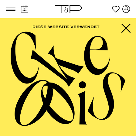
Zum Hauptinhalt springen
Zum Footer springen