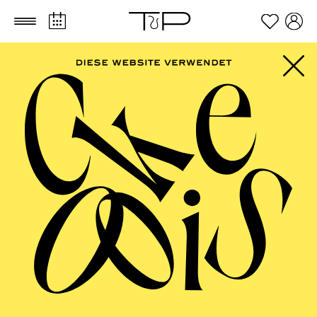
Zum Hauptinhalt springen
Zum Footer springen