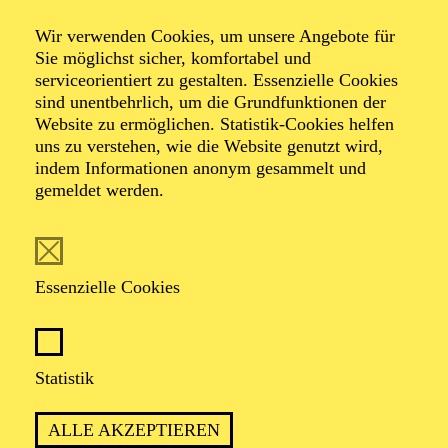
Wir verwenden Cookies, um unsere Angebote für
Sie möglichst sicher, komfortabel und
Foto: Hakki Topcu
serviceorientiert zu gestalten. Essenzielle Cookies
sind unentbehrlich, um die Grundfunktionen der
Website zu ermöglichen. Statistik-Cookies helfen
Katharina Rösch
uns zu verstehen, wie die Website genutzt wird,
indem Informationen anonym gesammelt und
Stadt-Dramaturgie
gemeldet werden.
VITA
Essenzielle Cookies
Katharina Rösch ist im rheinland-pfälzischen
„Durchschnittsdorf“ Haßloch aufgewachsen und hat
Theaterwissenschaft in Berlin und Istanbul studiert
sowie im Master Dramaturgie an der Hochschule für
Statistik
Schauspielkunst Ernst Busch. Am Düsseldorfer
Schauspielhaus arbeitete sie als Dramaturgieassistentin
ALLE AKZEPTIEREN
und ist seit 2020 als Dramaturgin auch selbstständig