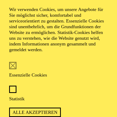
Wir verwenden Cookies, um unsere Angebote für
Sie möglichst sicher, komfortabel und
serviceorientiert zu gestalten. Essenzielle Cookies
sind unentbehrlich, um die Grundfunktionen der
Website zu ermöglichen. Statistik-Cookies helfen
uns zu verstehen, wie die Website genutzt wird,
Foto: Björn Hickmann
indem Informationen anonym gesammelt und
gemeldet werden.
Patrick Jaskolka
Leitung Kinderchor
Essenzielle Cookies
VITA
Statistik
Patrick Jaskolka zählt zu den profiliertesten Chorleitern
seiner Generation. Seine Arbeit umfasst
ALLE AKZEPTIEREN
Einstudierungen von Opern, Oratorien und a-cappella-