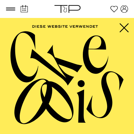
Zum Hauptinhalt springen
Zum Footer springen